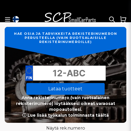
HAE OSIA JA TARVIKKEITA REKISTERINUMERON
PERUSTEELLA (VAIN RUOTSALAISILLE
REKISTERINUMEROILLE)
Lataa tuotteet
Anna rekisterinumero (vain ruotsalainen
rekisterinumero) löytääksesi oikeat varaosat
mopoautollesi.
ⓘ Lue lisää työkalun toiminnasta täältä
Näytä rek.numero