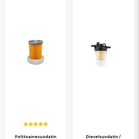
ja 500. Yhteensopivuus kattaa Ambition (S10), Emotion (S9),
Sensation (S9), Vision (S8) ja Impulsion (S8) -sarjat, joissa käytetään
Kubota Z402- ja Z482 -moottoreita.
Säännöllinen polttoainesuodattimen vaihto auttaa ehkäisemään
käyntihäiriöitä, käynnistyso
Polttoainesuodatin
Dieselsuodatin /