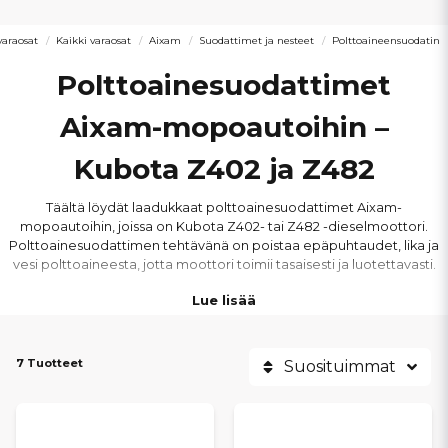
araosat
Kaikki varaosat
Aixam
Suodattimet ja nesteet
Polttoaineensuodatin
Polttoainesuodattimet
Aixam-mopoautoihin –
Kubota Z402 ja Z482
Täältä löydät laadukkaat polttoainesuodattimet Aixam-
mopoautoihin, joissa on Kubota Z402- tai Z482 -dieselmoottori.
Polttoainesuodattimen tehtävänä on poistaa epäpuhtaudet, lika ja
vesi polttoaineesta, jotta moottori toimii tasaisesti ja luotettavasti.
Lue lisää
Valikoimaamme kuuluvat polttoainesuodattimet,
dieselsuodattimet sekä letkusuodattimet, jotka on suunniteltu
suojaamaan polttoainejärjestelmää ja estämään kulumista sekä
7 Tuotteet
Suosituimmat
toimintahäiriöitä.
Polttoainesuodattimet sopivat useisiin Aixam-malleihin, kuten City,
Coupe, Crossline, Crossover, GTO, Minauto, Scouty, A741, A721, 400