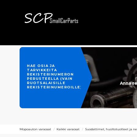
HAE OSIA JA
TARVIKKEITA
REKISTERINUMERON
PERUSTEELLA (VAIN
Anna re
RUOTSALAISILLE
REKISTERINUMEROILLE)
Mopoauton varaosat
Kaikki varaosat
Suodattimet, huoltotuotteet ja ne