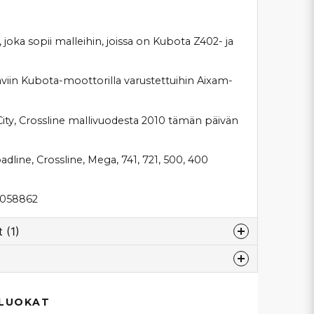
 joka sopii malleihin, joissa on Kubota Z402- ja
iin Kubota-moottorilla varustettuihin Aixam-
ity, Crossline mallivuodesta 2010 tämän päivän
adline, Crossline, Mega, 741, 721, 500, 400
2058862
 (1)
tten
il i denna? Jag har haft lite problem med
esta...
 LUOKAT
n aixam crossline 2010