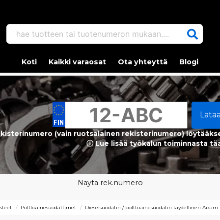
hae tuotteen tai tuotenumeron mukaan....
Koti
Kaikki varaosat
Ota yhteyttä
Blogi
Lata
kisterinumero (vain ruotsalainen rekisterinumero) löytääks
ⓘ Lue lisää työkalun toiminnasta tä
Näytä rek.numero
steet
Polttoainesuodattimet
Dieselsuodatin / polttoainesuodatin täydellinen Aixam