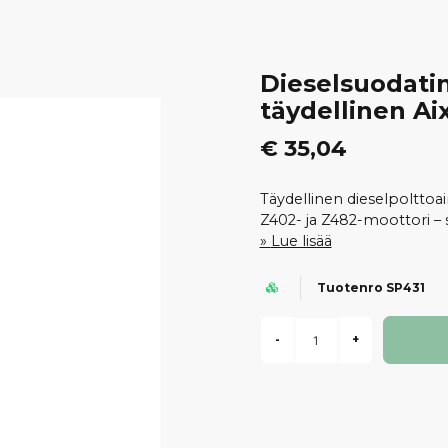
Dieselsuodatin
täydellinen A
€ 35,04
Täydellinen dieselpolttoa
Z402- ja Z482-moottori – 
Lue lisää
Tuotenro SP431
-
+