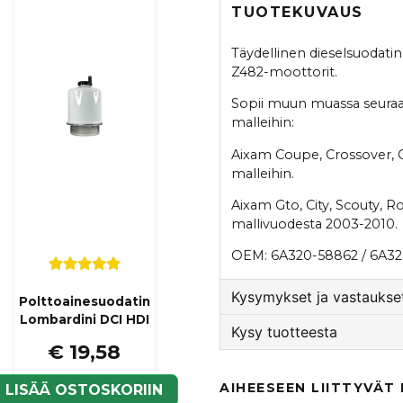
TUOTEKUVAUS
Täydellinen dieselsuodatin,
Z482-moottorit.
Sopii muun muassa seuraav
malleihin:
Aixam Coupe, Crossover, C
malleihin.
Aixam Gto, City, Scouty, Ro
mallivuodesta 2003-2010.
OEM: 6A320-58862 / 6A3
Kysymykset ja vastaukset
Polttoainesuodatin
Lombardini DCI HDI
Kysy tuotteesta
€ 19,58
:nimi kysyi
7 kuukautta si
question
Är det inbyggd backvent
Kysy meiltä tästä tuotte
AIHEESEEN LIITTYVÄT
LISÄÄ OSTOSKORIIN
bränsletillförseln på mi