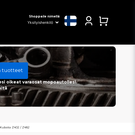
Shoppaile nimellä
a tuotteet
esi oikeat varaosat mopoautollesi.
ältä
 Kubota Z402 / Z482