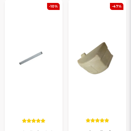
-10%
-47%