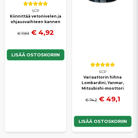
SCP
Kiinnittää vetonivelen ja
ohjausvaihteen kannen
€ 4,92
€ 7,93
LISÄÄ OSTOSKORIIN
SCP
Variaattorin hihna
Lombardini, Yanmar,
Mitsubishi-moottori
€ 49,1
€ 74,2
LISÄÄ OSTOSKORIIN