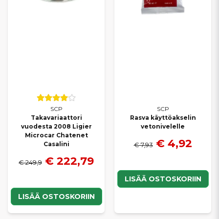
SCP
SCP
Takavariaattori
Rasva käyttöakselin
vuodesta 2008 Ligier
vetonivelelle
Microcar Chatenet
€ 4,92
Casalini
€ 7,93
€ 222,79
€ 249,9
LISÄÄ OSTOSKORIIN
LISÄÄ OSTOSKORIIN