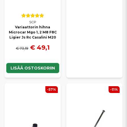
SCP
Variaattorin hihna
Microcar Mgo 1, 2 M8 F8C
Ligier Js Rc Casalini M20
€ 49,1
€ 73,19
LISÄÄ OSTOSKORIIN
-57%
-11%