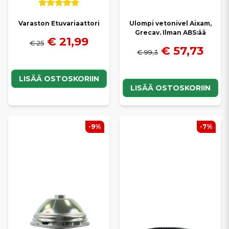
Varaston Etuvariaattori
Ulompi vetonivel Aixam,
Grecav. Ilman ABS:ää
€ 21,99
€ 25
€ 57,73
€ 99,3
LISÄÄ OSTOSKORIIN
LISÄÄ OSTOSKORIIN
-9%
-7%