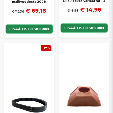
Glidklackar-variaattori, 3
mallivuodesta 2008
€ 14,96
€ 69,18
€ 19,98
€ 115,36
LISÄÄ OSTOSKORIIN
LISÄÄ OSTOSKORIIN
-17%