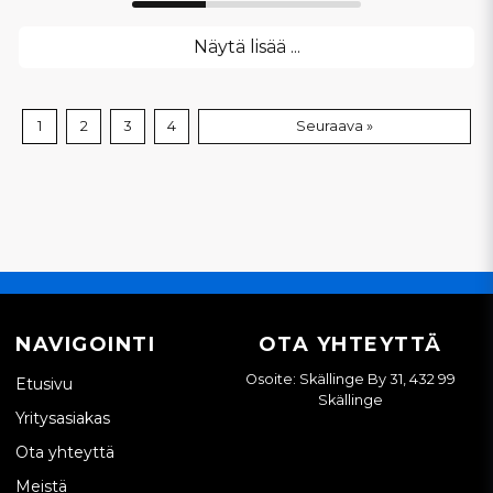
Näytä lisää ...
1
2
3
4
Seuraava »
NAVIGOINTI
OTA YHTEYTTÄ
Osoite: Skällinge By 31, 432 99
Etusivu
Skällinge
Yritysasiakas
Ota yhteyttä
Meistä