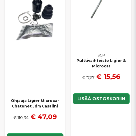
SCP
Pulttivaihteisto Ligier &
Microcar
€ 15,56
€ 17,57
LISÄÄ OSTOSKORIIN
Ohjaaja Ligier Microcar
Chatenet Jdm Casalini
€ 47,09
€ 110,34