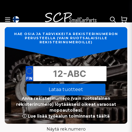
HAE OSIA JA TARVIKKEITA REKISTERINUMERON
PERUSTEELLA (VAIN RUOTSALAISILLE
REKISTERINUMEROILLE)
Lataa tuotteet
Anna rekisterinumero (vain ruotsalainen
rekisterinumero) löytääksesi oikeat varaosat
mopoautollesi.
ⓘ Lue lisää työkalun toiminnasta täältä
Näytä rek.numero