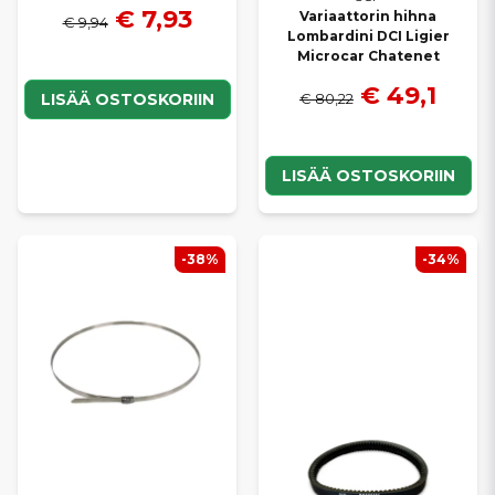
€ 7,93
Variaattorin hihna
€ 9,94
Lombardini DCI Ligier
Microcar Chatenet
€ 49,1
€ 80,22
LISÄÄ OSTOSKORIIN
LISÄÄ OSTOSKORIIN
-38%
-34%