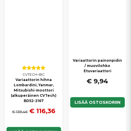
Variaattorin painonpidin
/ muovilohko
Etuvariaattori
CVTECH-IBC
€ 9,94
Variaattorin hihna
Lombardini, Yanmar,
Mitsubishi-moottori
(alkuperäinen CVTech)
BD52-2167
LISÄÄ OSTOSKORIIN
€ 116,36
€ 139,46