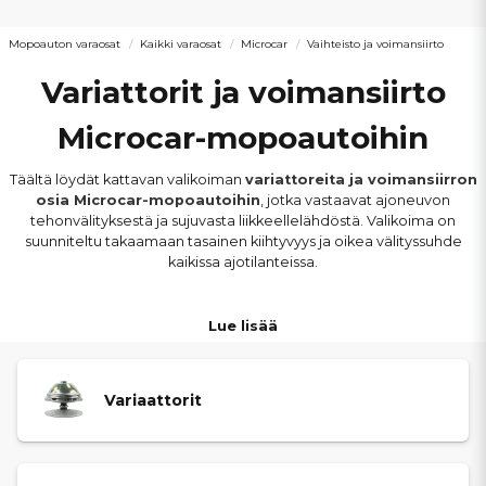
Mopoauton varaosat
Kaikki varaosat
Microcar
Vaihteisto ja voimansiirto
Variattorit ja voimansiirto
Microcar-mopoautoihin
Täältä löydät kattavan valikoiman
variattoreita ja voimansiirron
osia Microcar-mopoautoihin
, jotka vastaavat ajoneuvon
tehonvälityksestä ja sujuvasta liikkeellelähdöstä. Valikoima on
suunniteltu takaamaan tasainen kiihtyvyys ja oikea välityssuhde
kaikissa ajotilanteissa.
Osat sopivat
muun muassa Microcar M.Go 1–6, Due 1–6, MC1,
Lue lisää
MC2, F8C, M8 ja Virgo -malleihin
. Valikoima sisältää variattorit,
voimansiirtohihnat, vetonivelet, vetoakselit, vaihteistot sekä niihin
liittyvät asennus- ja huoltotarvikkeet.
Variaattorit
Kulunut variattori, venynyt hihna tai viallinen voimansiirron osa voi
aiheuttaa nykimistä, tehon puutetta tai epätasaisen ajotuntuman.
Oikeilla osilla varmistat
tehokkaan ja häiriöttömän