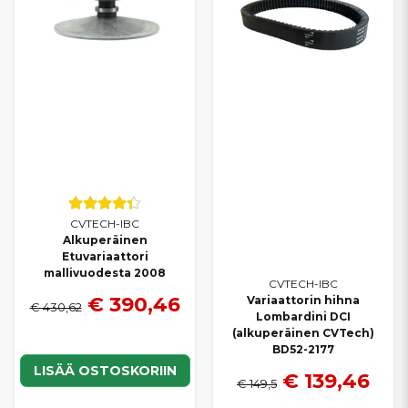
CVTECH-IBC
Alkuperäinen
Etuvariaattori
mallivuodesta 2008
CVTECH-IBC
€ 390,46
Variaattorin hihna
€ 430,62
Lombardini DCI
(alkuperäinen CVTech)
BD52-2177
LISÄÄ OSTOSKORIIN
€ 139,46
€ 149,5