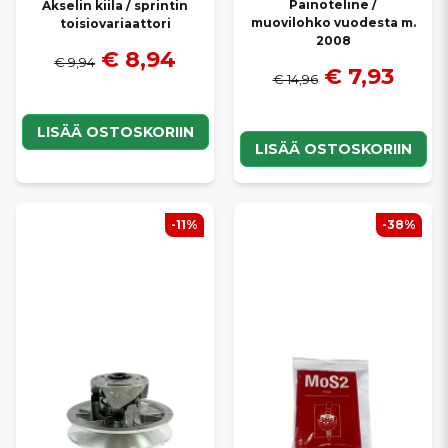
Painoteline /
Akselin kiila / sprintin
muovilohko vuodesta m.
toisiovariaattori
2008
€ 8,94
€ 9,94
€ 7,93
€ 14,96
LISÄÄ OSTOSKORIIN
LISÄÄ OSTOSKORIIN
-11%
-38%