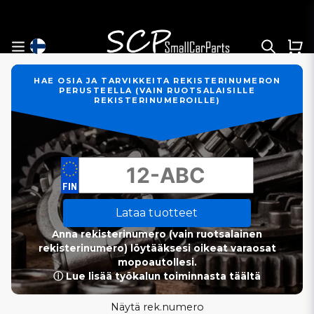
HAE OSIA JA TARVIKKEITA REKISTERINUMERON
PERUSTEELLA (VAIN RUOTSALAISILLE
REKISTERINUMEROILLE)
Lataa tuotteet
Anna rekisterinumero (vain ruotsalainen
rekisterinumero) löytääksesi oikeat varaosat
mopoautollesi.
ⓘ Lue lisää työkalun toiminnasta täältä
Näytä rek.numero