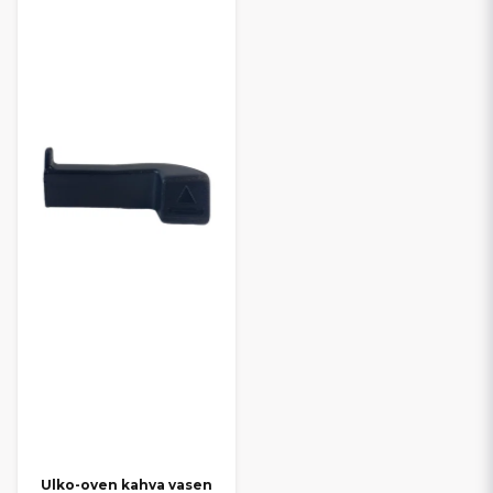
ansiosta osien vaihto tai mopedauton ulko- ja sisäosien päivitys
onnistuu vaivattomasti, jotta Grecav-mopoautosi pysyy siistinä,
toimivana ja ajovalmiina.
Ulko-oven kahva vasen