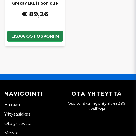
Grecav EKE ja Sonique
€ 89,26
LISÄÄ OSTOSKORIIN
NAVIGOINTI
OTA YHTEYTTÄ
Osoite: Skällinge By 31, 432 99
Etusivu
Skällinge
Yritysasiakas
Ota yhteyttä
Meistä