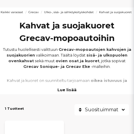
Kaikki varaosat
Grecav
Ulko-, sisä- ja sähköyksityiskohdat
Kahvat ja suojakuoret
Kahvat ja suojakuoret
Grecav-mopoautoihin
Tutustu huolellisesti valittuun
Grecav-mopoautojen kahvojen ja
suojakuorien
valikoimaan. Täältä löydät
sisä- ja ulkopuolen
ovenkahvat
sekä muut
ovien osat ja kuoret
, jotka sopivat
Grecav Sonique- ja Grecav Eke
-malleihin.
Kahvat ja kuoret on suunniteltu tarjoamaan
oikea istuvuus ja
luotettava toiminta
päivittäisessä käytössä. Laadukkaat
Lue lisää
materiaalit auttavat suojaamaan osia kulumiselta, sään vaikutuksilta
ja mekaaniselta rasitukselta, mikä pidentää niiden käyttöikää.
1 Tuotteet
Suosituimmat
Rikkinäiset tai kuluneet kahvat ja kuoret voivat heikentää
käyttömukavuutta ja ajoneuvon yleisilmettä. Kaikki tuotteet on
valittu
hyvän laadun, oikean istuvuuden
ja
pitkän käyttöiän
varmistamiseksi.
Edullisten hintojen
ja
nopeiden toimitusten