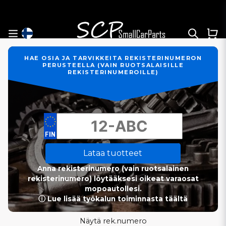
HAE OSIA JA TARVIKKEITA REKISTERINUMERON
PERUSTEELLA (VAIN RUOTSALAISILLE
REKISTERINUMEROILLE)
Lataa tuotteet
Anna rekisterinumero (vain ruotsalainen
rekisterinumero) löytääksesi oikeat varaosat
mopoautollesi.
ⓘ Lue lisää työkalun toiminnasta täältä
Näytä rek.numero