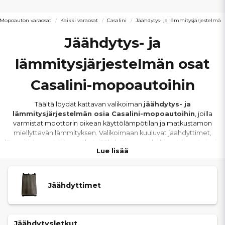
Mopoauton varaosat
Kaikki varaosat
Casalini
Jäähdytys- ja lämmitysjärjestelmä
Jäähdytys- ja
lämmitysjärjestelmän osat
Casalini-mopoautoihin
Täältä löydät kattavan valikoiman
jäähdytys- ja
lämmitysjärjestelmän osia Casalini-mopoautoihin
, joilla
varmistat moottorin oikean käyttölämpötilan ja matkustamon
miellyttävän lämmityksen. Valikoimaan kuuluvat jäähdyttimet,
lämmitinkennot, liitosputket, jäähdyttimen puhaltimet, ilmastoinnin
Lue lisää
lauhduttimet, paisuntasäiliöt, jäähdyttimen korkit sekä letkut.
Osat sopivat
muun muassa Casalini M20, M14, M12, M10, Ydea
Jäähdyttimet
ja Sulky -malleihin
. Valikoimassa on myös punainen
jäähdytysneste ja jäähdytysnestekonsentraatti, vesilämpötila-
anturit Mitsubishi-moottoreille sekä putkiliitokset, jotka sopivat
useisiin Casalini-malleihin.
Jäähdytysletkut