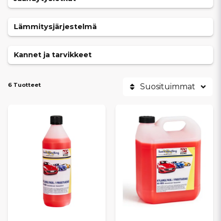
Toimiva jäähdytys- ja lämmitysjärjestelmä on ratkaisevan tärkeä
moottorin kestävyyden ja ajomukavuuden kannalta. Oikeilla
Lämmitysjärjestelmä
komponenteilla ehkäiset ylikuumenemisen, parannat
lämmitystehoa ja varmistat luotettavan toiminnan kaikissa
käyttöolosuhteissa. Tarjoamme
nopeat toimitukset
ja
Kannet ja tarvikkeet
kilpailukykyiset hinnat
, jotta löydät helposti sopivat osat omaan
Casalini-mopoautoosi.
6 Tuotteet
Suosituimmat