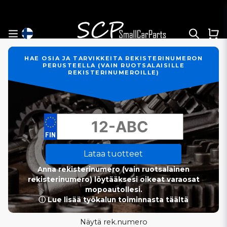
HAE OSIA JA TARVIKKEITA REKISTERINUMERON
PERUSTEELLA (VAIN RUOTSALAISILLE
REKISTERINUMEROILLE)
Lataa tuotteet
Anna rekisterinumero (vain ruotsalainen
rekisterinumero) löytääksesi oikeat varaosat
mopoautollesi.
ⓘ Lue lisää työkalun toiminnasta täältä
Näytä rek.numero