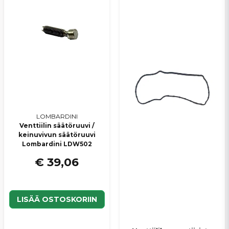
Lähetä kysymys
LOMBARDINI
Venttiilin säätöruuvi /
keinuvivun säätöruuvi
Lombardini LDW502
€ 39,06
LISÄÄ OSTOSKORIIN