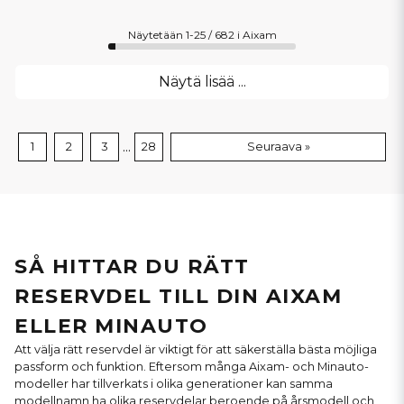
Näytetään 1-25 / 682 i Aixam
Näytä lisää ...
...
1
2
3
28
Seuraava »
SÅ HITTAR DU RÄTT
RESERVDEL TILL DIN AIXAM
ELLER MINAUTO
Att välja rätt reservdel är viktigt för att säkerställa bästa möjliga
passform och funktion. Eftersom många Aixam- och Minauto-
modeller har tillverkats i olika generationer kan samma
modellnamn ha olika reservdelar beroende på årsmodell och