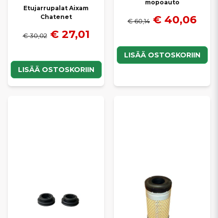
mopoauto
Etujarrupalat Aixam
€ 40,06
Chatenet
€ 60,14
€ 27,01
€ 30,02
LISÄÄ OSTOSKORIIN
LISÄÄ OSTOSKORIIN