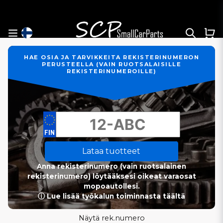
HAE OSIA JA TARVIKKEITA REKISTERINUMERON
PERUSTEELLA (VAIN RUOTSALAISILLE
REKISTERINUMEROILLE)
Lataa tuotteet
Anna rekisterinumero (vain ruotsalainen
rekisterinumero) löytääksesi oikeat varaosat
mopoautollesi.
ⓘ Lue lisää työkalun toiminnasta täältä
Näytä rek.numero