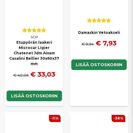
Damaskin Vetoakseli
SCP
€ 7,93
Etupyörän laakeri
€ 9,94
Microcar Ligier
Chatenet Jdm Aixam
Casalini Bellier 30x60x37
mm
LISÄÄ OSTOSKORIIN
€ 33,03
€ 40,06
LISÄÄ OSTOSKORIIN
-11%
-38%