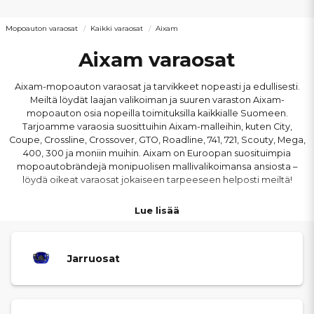
Mopoauton varaosat
Kaikki varaosat
Aixam
Aixam varaosat
Aixam-mopoauton varaosat ja tarvikkeet nopeasti ja edullisesti.
Meiltä löydät laajan valikoiman ja suuren varaston Aixam-
mopoauton osia nopeilla toimituksilla kaikkialle Suomeen.
Tarjoamme varaosia suosittuihin Aixam-malleihin, kuten City,
Coupe, Crossline, Crossover, GTO, Roadline, 741, 721, Scouty, Mega,
400, 300 ja moniin muihin. Aixam on Euroopan suosituimpia
mopoautobrändejä monipuolisen mallivalikoimansa ansiosta –
löydä oikeat varaosat jokaiseen tarpeeseen helposti meiltä!
Lue lisää
Jarruosat