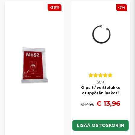
-38%
-7%
SCP
Klipsit / voittolukko
etupyörän laakeri
€ 13,96
€ 14,96
LISÄÄ OSTOSKORIIN