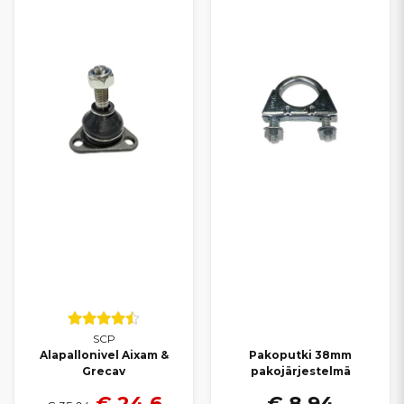
SCP
Alapallonivel Aixam &
Pakoputki 38mm
Grecav
pakojärjestelmä
€ 24,6
€ 8,94