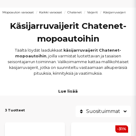
Mopoauton varaosat
Kaikki varaosat
Chatenet
Vaijerit
Käsijarruvaijeri
Käsijarruvaijerit Chatenet-
mopoautoihin
Täältä löydät laadukkaat
käsijarruvaijerit Chatenet-
mopoautoihin
, joilla varmistat luotettavan ja tasaisen
seisontajarrun toiminnan. Valikoimamme kattaa mallikohtaiset
käsijarruvaijerit, jotka on suunniteltu vastaamaan alkuperäisiä
pituuksia, kiinnityksiä ja vaatimuksia.
Käsijarruvaijerit sopivat
muun muassa Chatenet CH26, CH28,
Lue lisää
CH40, CH46 ja Barooder -malleihin
. Kaikki vaijerit on
valmistettu kestävistä materiaaleista, jotka takaavat
kevyen
liikkeen
, tarkan säädettävyyden ja pitkän käyttöiän myös
3 Tuotteet
vaihtelevissa sääolosuhteissa.
Suosituimmat
Kulunut tai vaurioitunut käsijarruvaijeri voi heikentää seisontajarrun
-31%
toimintaa ja ajoturvallisuutta. Oikealla vaijerilla varmistat, että