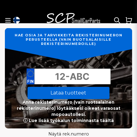
HAE OSIA JA TARVIKKEITA REKISTERINUMERON
PERUSTEELLA (VAIN RUOTSALAISILLE
REKISTERINUMEROILLE)
Lataa tuotteet
Anna rekisterinumero (vain ruotsalainen
rekisterinumero) löytääksesi oikeat varaosat
mopoautollesi.
ⓘ Lue lisää työkalun toiminnasta täältä
Näytä rek.numero