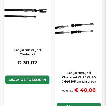
käsijarru pitää ajoneuvon tukevasti paikallaan ja toimii luotettavasti
päivittäisessä käytössä. Tarjoamme
nopeat toimitukset
ja
kilpailukykyiset hinnat
, jotta löydät helposti sopivan
käsijarruvaijerin juuri omaan Chatenet-mopoautoosi.
Käsijarrun vaijeri
Chatenet
€ 30,02
Käsijarruvaijeri
Chatenet CH26 CH40
LISÄÄ OSTOSKORIIN
CH46 105 cm jarrulevy
€ 40,06
€ 58,13