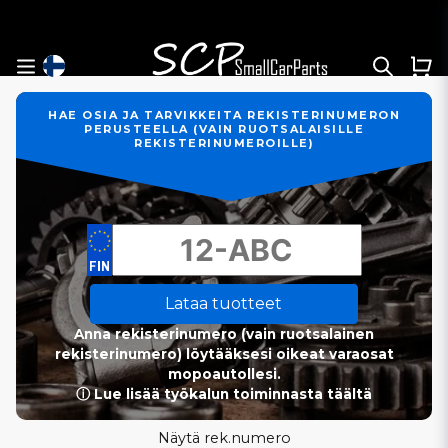
HAE OSIA JA TARVIKKEITA REKISTERINUMERON
PERUSTEELLA (VAIN RUOTSALAISILLE
REKISTERINUMEROILLE)
Lataa tuotteet
Anna rekisterinumero (vain ruotsalainen
rekisterinumero) löytääksesi oikeat varaosat
mopoautollesi.
ⓘ Lue lisää työkalun toiminnasta täältä
Näytä rek.numero