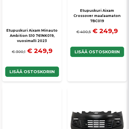
Etupuskuri Aixam
Crossover maalaamaton
7BC019
€ 249,9
Etupuskuri Aixam Minauto
€ 400,5
Ambition S10 761NK019,
vuosimalli 2023
€ 249,9
€ 300,1
LISÄÄ OSTOSKORIIN
LISÄÄ OSTOSKORIIN