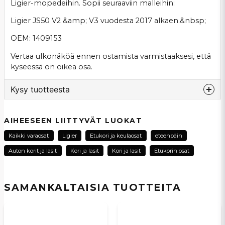
Ligier-mopedeihin. Sopii seuraaviin malleihin:
Ligier JS50 V2 &amp; V3 vuodesta 2017 alkaen.&nbsp;
OEM: 1409153
Vertaa ulkonäköä ennen ostamista varmistaaksesi, että
kyseessä on oikea osa.
Kysy tuotteesta
question
Kysy meiltä tästä tuotteesta...
AIHEESEEN LIITTYVÄT LUOKAT
Kaikki varaosat
Ligier
Etukori ja keulaosat
eteenpäin
Auton korit ja lasit
Kori ja lasit
Kori ja lasit
Etukorin osat
name
Nimi
SAMANKALTAISIA ​​TUOTTEITA
email
Sähköpostiosoite