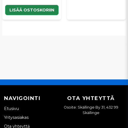
LISÄÄ OSTOSKORIIN
NAVIGOINTI
OTA YHTEYTTÄ
Osoite: Skällinge By 31, 432 99
Etusivu
Skällinge
Yritysasiakas
Ota yhteyttä