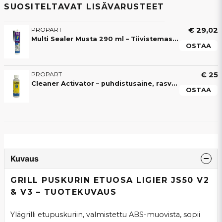
SUOSITELTAVAT LISÄVARUSTEET
PROPART
€ 29,02
Multi Sealer Musta 290 ml – Tiivistemassa ja Asennusliima Mopoautoihin
OSTAA
PROPART
€ 25
Cleaner Activator – puhdistusaine, rasvanpoistoaine ja tartunta-aktivaattori mopoautoon
OSTAA
Kuvaus
GRILL PUSKURIN ETUOSA LIGIER JS50 V2
& V3 – TUOTEKUVAUS
Ylägrilli etupuskuriin, valmistettu ABS-muovista, sopii