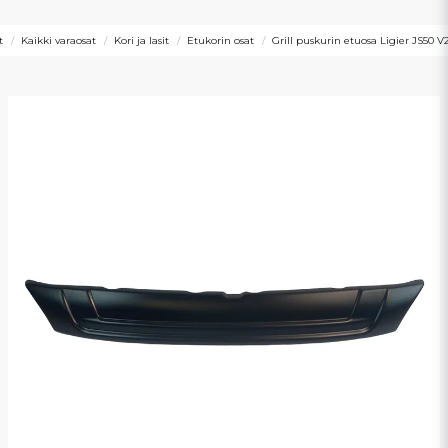
t
Kaikki varaosat
Kori ja lasit
Etukorin osat
Grill puskurin etuosa Ligier JS50 V