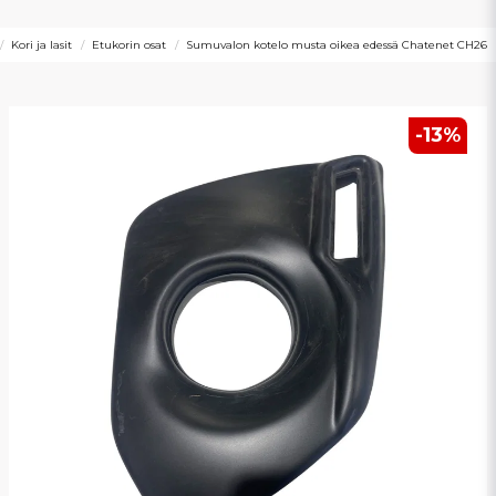
Kori ja lasit
Etukorin osat
Sumuvalon kotelo musta oikea edessä Chatenet CH26
-
13
%