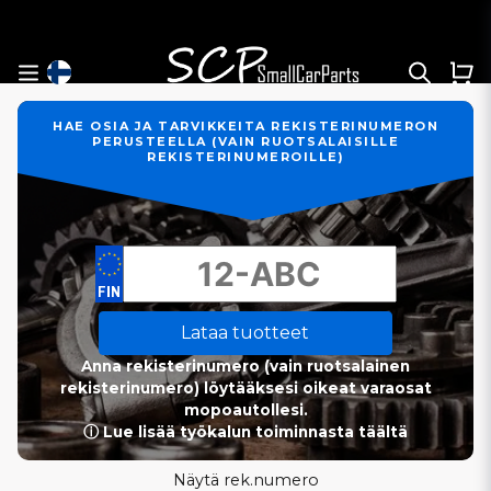
HAE OSIA JA TARVIKKEITA REKISTERINUMERON
PERUSTEELLA (VAIN RUOTSALAISILLE
REKISTERINUMEROILLE)
Lataa tuotteet
Anna rekisterinumero (vain ruotsalainen
rekisterinumero) löytääksesi oikeat varaosat
mopoautollesi.
ⓘ Lue lisää työkalun toiminnasta täältä
Näytä rek.numero