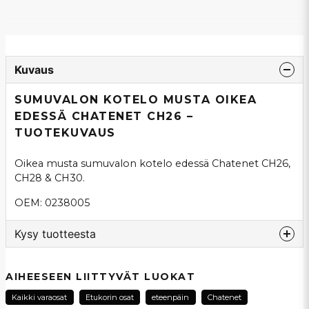
Kuvaus
SUMUVALON KOTELO MUSTA OIKEA
EDESSÄ CHATENET CH26 –
TUOTEKUVAUS
Oikea musta sumuvalon kotelo edessä Chatenet CH26,
CH28 & CH30.
OEM: 0238005
Kysy tuotteesta
question
Kysy meiltä tästä tuotteesta...
AIHEESEEN LIITTYVÄT LUOKAT
Kaikki varaosat
Etukorin osat
eteenpäin
Chatenet