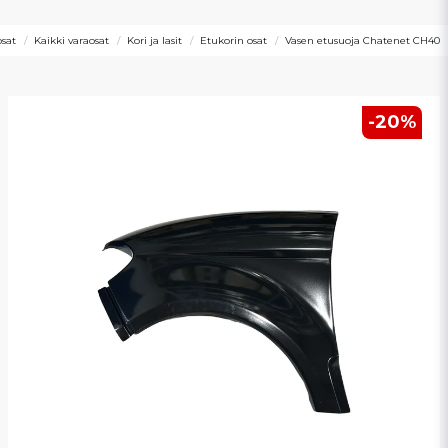
sat
Kaikki varaosat
Kori ja lasit
Etukorin osat
Vasen etusuoja Chatenet CH40
-
20
%