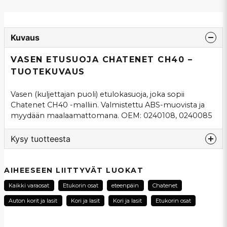
Kuvaus
VASEN ETUSUOJA CHATENET CH40 –
TUOTEKUVAUS
Vasen (kuljettajan puoli) etulokasuoja, joka sopii
Chatenet CH40 -malliin. Valmistettu ABS-muovista ja
myydään maalaamattomana. OEM: 0240108, 0240085
Kysy tuotteesta
question
Kysy meiltä tästä tuotteesta...
AIHEESEEN LIITTYVÄT LUOKAT
Kaikki varaosat
Etukorin osat
eteenpäin
Chatenet
Auton korit ja lasit
Kori ja lasit
Kori ja lasit
Etukorin osat
name
Nimi