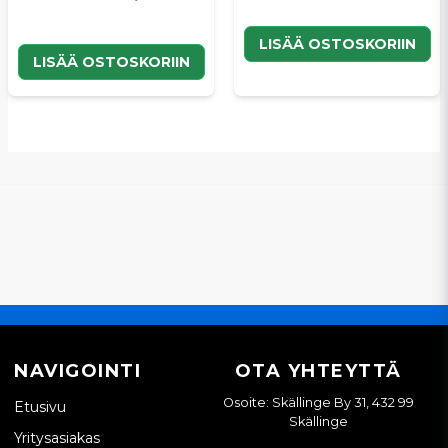
LISÄÄ OSTOSKORIIN
LISÄÄ OSTOSKORIIN
NAVIGOINTI
OTA YHTEYTTÄ
Osoite: Skällinge By 31, 432 99
Etusivu
Skällinge
Yritysasiakas