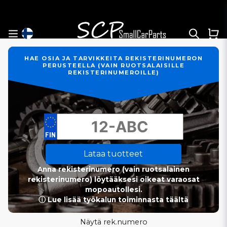
HAE OSIA JA TARVIKKEITA REKISTERINUMERON
PERUSTEELLA (VAIN RUOTSALAISILLE
REKISTERINUMEROILLE)
Lataa tuotteet
Anna rekisterinumero (vain ruotsalainen
rekisterinumero) löytääksesi oikeat varaosat
mopoautollesi.
ⓘ Lue lisää työkalun toiminnasta täältä
Näytä rek.numero