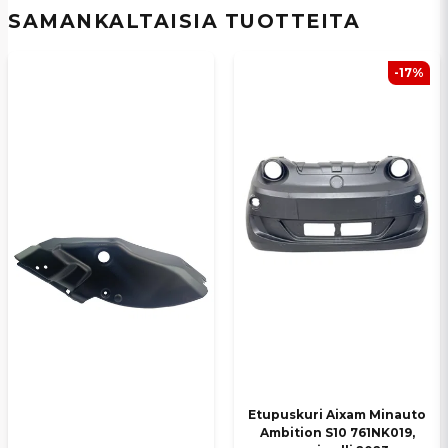
SAMANKALTAISIA ​​TUOTTEITA
email
Sähköpostiosoite
-17%
Kyllä, voit julkaista kysymykseni
Lähetä kysymys
Etupuskuri Aixam Minauto
Ambition S10 761NK019,