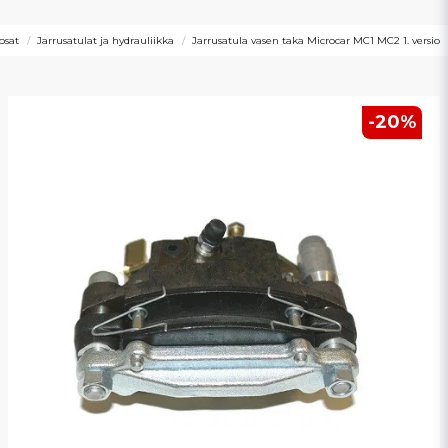
osat
Jarrusatulat ja hydrauliikka
Jarrusatula vasen taka Microcar MC1 MC2 1. versio
-
20
%