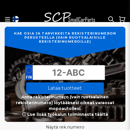
HAE OSIA JA TARVIKKEITA REKISTERINUMERON
PERUSTEELLA (VAIN RUOTSALAISILLE
REKISTERINUMEROILLE)
Lataa tuotteet
Anna rekisterinumero (vain ruotsalainen
rekisterinumero) löytääksesi oikeat varaosat
mopoautollesi.
ⓘ Lue lisää työkalun toiminnasta täältä
Näytä rek.numero