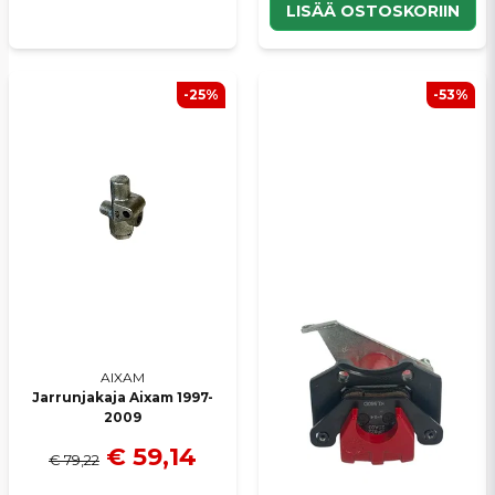
LISÄÄ OSTOSKORIIN
-25%
-53%
AIXAM
Jarrunjakaja Aixam 1997-
2009
€ 59,14
€ 79,22