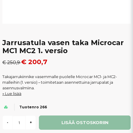
Jarrusatula vasen taka Microcar
MC1 MC2 1. versio
€ 200,7
€ 250,9
Takajarrukiinnike vasemmalle puolelle Microcar MC1- ja MC2-
malleihin (1. versio) – toimitetaan asennettuina jarrupalat ja
asennusvalmiina.
Lue lisää
Tuotenro 266
LISÄÄ OSTOSKORIIN
-
+