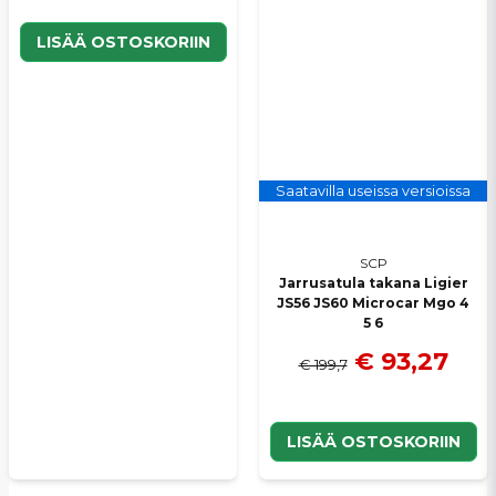
LISÄÄ OSTOSKORIIN
Saatavilla useissa versioissa
SCP
Jarrusatula takana Ligier
JS56 JS60 Microcar Mgo 4
5 6
€ 93,27
€ 199,7
LISÄÄ OSTOSKORIIN