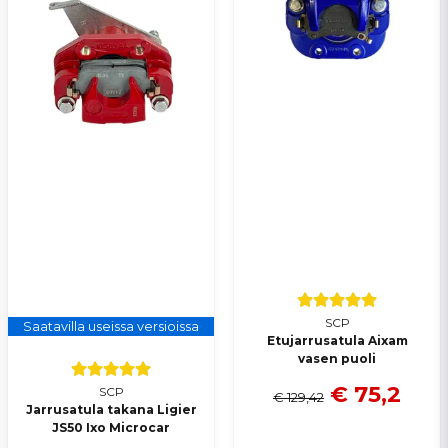
Lähetä kysymys
SCP
Saatavilla useissa versioissa
Etujarrusatula Aixam
vasen puoli
€ 75,2
SCP
€ 129,42
Jarrusatula takana Ligier
JS50 Ixo Microcar