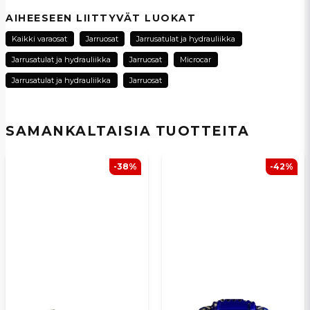
question
Kysy meiltä tästä tuotteesta...
AIHEESEEN LIITTYVÄT LUOKAT
Kaikki varaosat
Jarruosat
Jarrusatulat ja hydrauliikka
Jarrusatulat ja hydrauliikka
Jarruosat
Microcar
name
Jarrusatulat ja hydrauliikka
Jarruosat
Nimi
SAMANKALTAISIA ​​TUOTTEITA
email
Sähköpostiosoite
-38%
-42%
Kyllä, voit julkaista kysymykseni