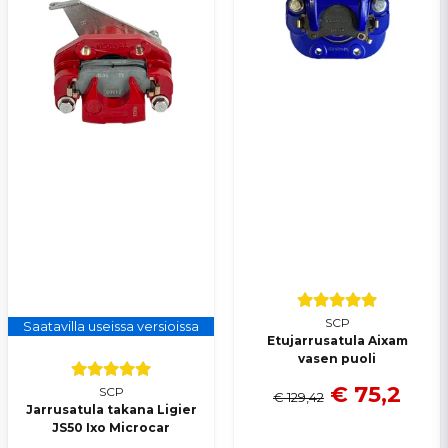
Lähetä kysymys
SCP
Saatavilla useissa versioissa
Etujarrusatula Aixam
vasen puoli
€ 75,2
SCP
€ 129,42
Jarrusatula takana Ligier
JS50 Ixo Microcar