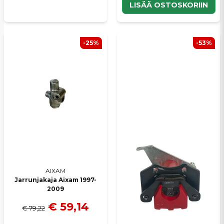
LISÄÄ OSTOSKORIIN
-25%
-53%
AIXAM
Jarrunjakaja Aixam 1997-
2009
€ 59,14
€ 79,22