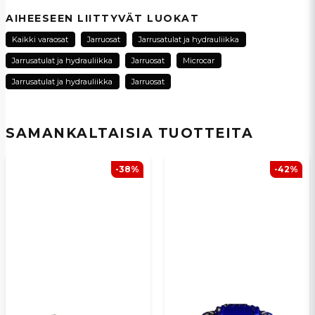
question
Kysy meiltä tästä tuotteesta...
AIHEESEEN LIITTYVÄT LUOKAT
Kaikki varaosat
Jarruosat
Jarrusatulat ja hydrauliikka
Jarrusatulat ja hydrauliikka
Jarruosat
Microcar
name
Jarrusatulat ja hydrauliikka
Jarruosat
Nimi
SAMANKALTAISIA ​​TUOTTEITA
email
Sähköpostiosoite
-38%
-42%
Kyllä, voit julkaista kysymykseni