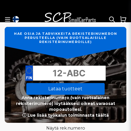
HAE OSIA JA TARVIKKEITA REKISTERINUMERON
PERUSTEELLA (VAIN RUOTSALAISILLE
REKISTERINUMEROILLE)
Lataa tuotteet
Anna rekisterinumero (vain ruotsalainen
rekisterinumero) löytääksesi oikeat varaosat
mopoautollesi.
ⓘ Lue lisää työkalun toiminnasta täältä
Näytä rek.numero