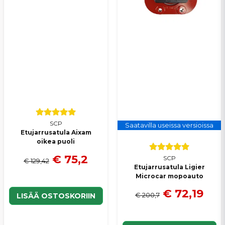
SCP
Saatavilla useissa versioissa
Etujarrusatula Aixam
oikea puoli
€ 75,2
SCP
€ 129,42
Etujarrusatula Ligier
Microcar mopoauto
€ 72,19
€ 200,7
LISÄÄ OSTOSKORIIN