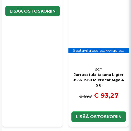
LISÄÄ OSTOSKORIIN
Saatavilla useissa versioissa
SCP
Jarrusatula takana Ligier
JS56 JS60 Microcar Mgo 4
5 6
€ 93,27
€ 199,7
LISÄÄ OSTOSKORIIN