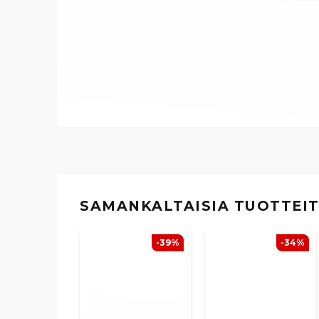
SAMANKALTAISIA ​​TUOTTEI
-39%
-34%