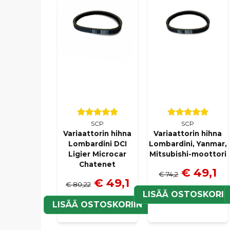
SCP
SCP
Variaattorin hihna
Variaattorin hihna
Lombardini DCI
Lombardini, Yanmar,
Ligier Microcar
Mitsubishi-moottori
Chatenet
€ 49,1
€ 74,2
€ 49,1
€ 80,22
LISÄÄ OSTOSKORII
LISÄÄ OSTOSKORIIN