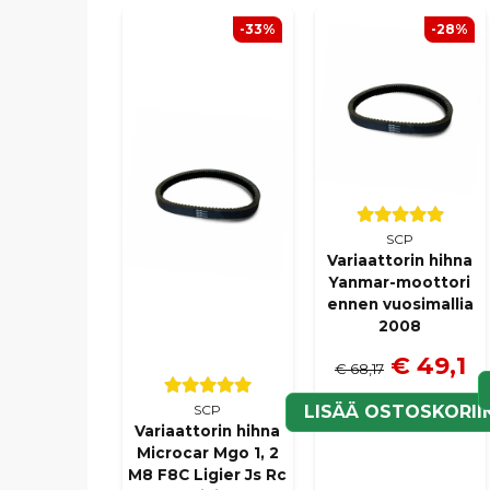
-33%
-28%
SCP
Variaattorin hihna
Yanmar-moottori
ennen vuosimallia
2008
€ 49,1
€ 68,17
LISÄÄ OSTOSKORII
SCP
Variaattorin hihna
Microcar Mgo 1, 2
M8 F8C Ligier Js Rc