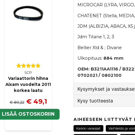
MICROCAR (LYRA, VIRGO, 
CHATENET (Stella, MEDIA
JDM (ALBIZIA, ABACA, X5 
Jdm Titane 1, 2, 3
Bellier Xld & ; Divane
Ulkopituus:
884 mm
OEM: B3211AA1116 / B3221
SCP
0702021 / 0802100
Variaattorin hihna
Aixam vuodelta 2011
Kysymykset ja vastaukset
korkea laatu
€ 49,1
Kysy tuotteesta
€ 80,22
:nimi kysyi
2 vuotta sitten
N
LISÄÄ OSTOSKORIIN
question
hej hur bredd är den
Kysy meiltä tästä tuotte
AIHEESEEN LIITTYVÄT
Kauppa vastasi
Kaikki varaosat
Vaihteisto ja voi
Hej och tack för din fr