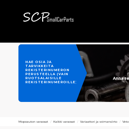
HAE OSIA JA
TARVIKKEITA
REKISTERINUMERON
PERUSTEELLA (VAIN
Anna re
RUOTSALAISILLE
REKISTERINUMEROILLE)
Mopoauton varaosat
Kaikki varaosat
Variaattori ja voimansiirto
Veto