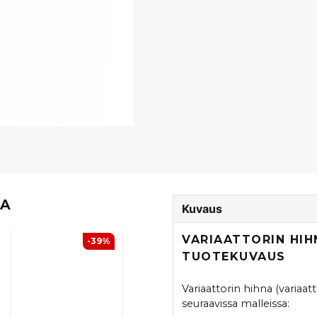
TA
Kuvaus
VARIAATTORIN HIH
-39%
TUOTEKUVAUS
Variaattorin hihna (variaa
seuraavissa malleissa: