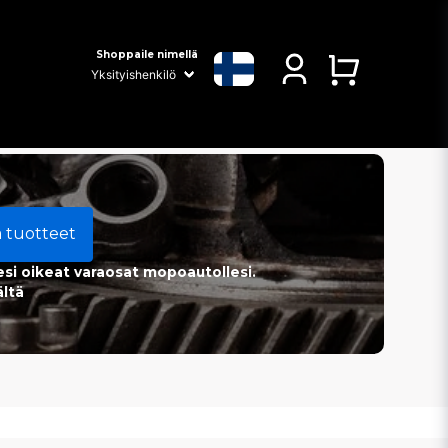
Shoppaile nimellä
a tuotteet
esi oikeat varaosat mopoautollesi.
ältä