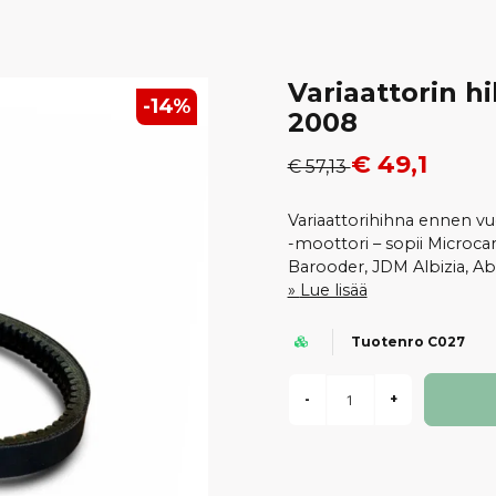
Variaattorin 
-
14
%
2008
€ 49,1
€ 57,13
Variaattorihihna ennen v
-moottori – sopii Microcar
Barooder, JDM Albizia, Aba
Lue lisää
Tuotenro C027
-
+