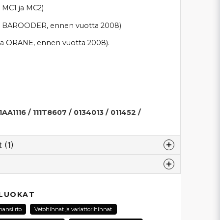
MC1 ja MC2)
, BAROODER, ennen vuotta 2008)
ja ORANE, ennen vuotta 2008).
AA1116 / 111T8607 / 0134013 / 011452 /
 (1)
esta...
 LUOKAT
mansiirto
Vetohihnat ja variattorihihnat
åga! Våra drivremmar är ca 31mm i bredd.