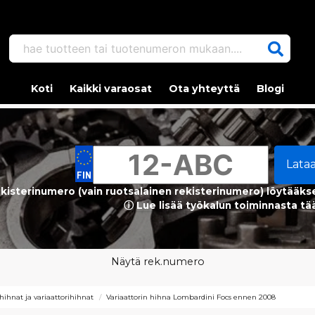
hae tuotteen tai tuotenumeron mukaan....
Koti
Kaikki varaosat
Ota yhteyttä
Blogi
Lata
kisterinumero (vain ruotsalainen rekisterinumero) löytääks
ⓘ Lue lisää työkalun toiminnasta tä
Näytä rek.numero
hihnat ja variaattorihihnat
Variaattorin hihna Lombardini Focs ennen 2008