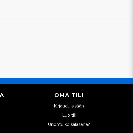
ysymykseni
Lähetä kysymys
IA
OMA TILI
Kirjaudu sisään
Luo tili
Unohtuiko salasana?