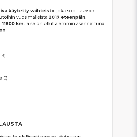
miva käytetty vaihteisto
, joka sopii useisiin
utoihin vuosimalleista
2017 eteenpäin
.
n
11800 km
, ja se on ollut aiemmin asennettuna
on
.
 3)
ja 6)
ILAUSTA
eistoa huolellisesti omaan käytettyyn