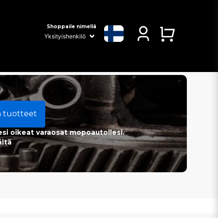
Shoppaile nimellä
a tuotteet
esi oikeat varaosat mopoautollesi.
ältä