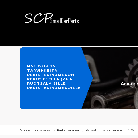
HAE OSIA JA
TARVIKKEITA
REKISTERINUMERON
PERUSTEELLA (VAIN
Anna re
RUOTSALAISILLE
REKISTERINUMEROILLE)
Mopoauton varaosat
Kaikki varaosat
Variaattori ja voimansiirto
Vaih