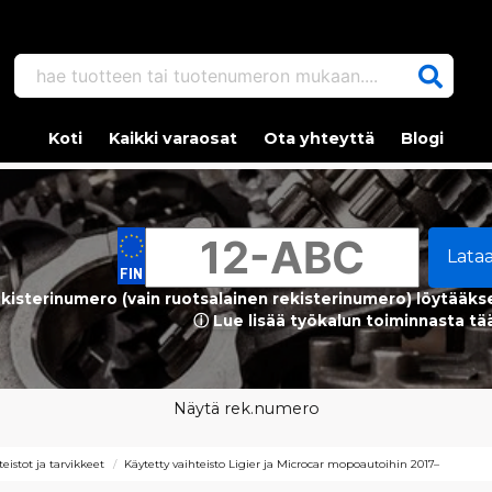
hae tuotteen tai tuotenumeron mukaan....
Koti
Kaikki varaosat
Ota yhteyttä
Blogi
Lata
kisterinumero (vain ruotsalainen rekisterinumero) löytääks
ⓘ Lue lisää työkalun toiminnasta tä
Näytä rek.numero
teistot ja tarvikkeet
Käytetty vaihteisto Ligier ja Microcar mopoautoihin 2017–