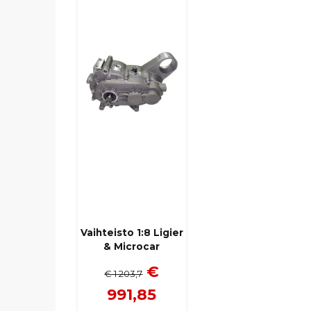
Vaihteisto 1:8 Ligier
& Microcar
€
€ 1 203,7
991,85