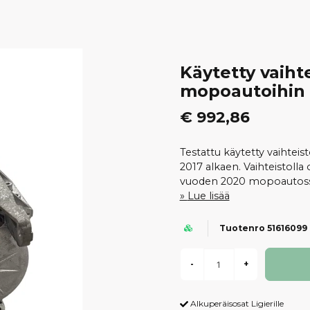
Käytetty vaihte
mopoautoihin 
€ 992,86
Testattu käytetty vaihteis
2017 alkaen. Vaihteistolla
vuoden 2020 mopoautoss
Lue lisää
Tuotenro 51616099
-
+
Alkuperäisosat Ligierille