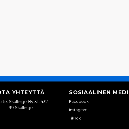
Kyllä, voit julkaista k
OTA YHTEYTTÄ
SOSIAALINEN MED
ite: Skällinge By 31, 432
Facebook
99 Skällinge
Instagram
TikTok