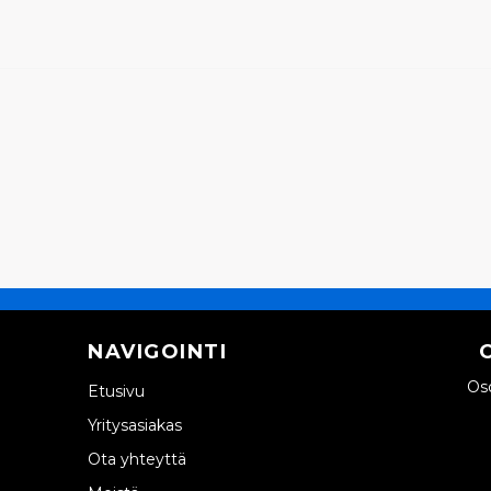
NAVIGOINTI
Oso
Etusivu
Yritysasiakas
Ota yhteyttä