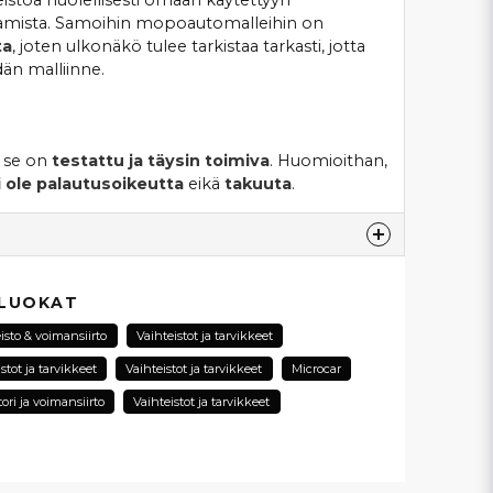
aamista. Samoihin mopoautomalleihin on
ta
, joten ulkonäkö tulee tarkistaa tarkasti, jotta
dän malliinne.
a se on
testattu ja täysin toimiva
. Huomioithan,
i ole palautusoikeutta
eikä
takuuta
.
esta...
 LUOKAT
isto & voimansiirto
Vaihteistot ja tarvikkeet
stot ja tarvikkeet
Vaihteistot ja tarvikkeet
Microcar
email
tori ja voimansiirto
Vaihteistot ja tarvikkeet
Sähköpostiosoite