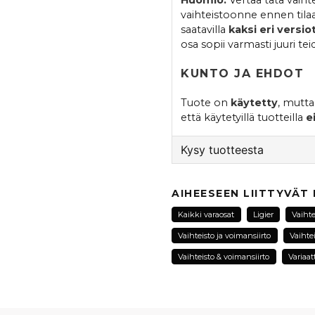
vaihteistoonne ennen til
saatavilla
kaksi eri versio
osa sopii varmasti juuri tei
KUNTO JA EHDOT
Tuote on
käytetty
, mutt
että käytetyillä tuotteilla
e
Kysy tuotteesta
question
Kysy meiltä tästä tuotte
AIHEESEEN LIITTYVÄT
Kaikki varaosat
Ligier
Vaihte
Vaihteisto ja voimansiirto
Vaihtei
name
Vaihteisto & voimansiirto
Variaat
Nimi