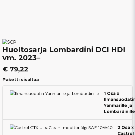
Huoltosarja Lombardini DCI HDI
vm. 2023–
€ 79,22
Paketti sisältää
1 Osa x
Ilmansuodati
Yanmarille ja
Lombardinille
2 Osa x
Castrol