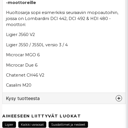
-moottoreille
Huoltosarja sopii esimerkiksi seuraaviin mopoautoihin,
joissa on Lombardini DCI 442, DCI 492 & HDI 480 -
moottori:
Ligier JS60 V2
Ligier JS50 / JS50L versio 3 / 4
Microcar MGO 6
Microcar Due 6
Chatenet CH46 V2
Casalini M20
Kysy tuotteesta
question
Kysy meiltä tästä tuotteesta...
AIHEESEEN LIITTYVÄT LUOKAT
Ligier
Kaikki varaosat
Suodattimet ja nesteet