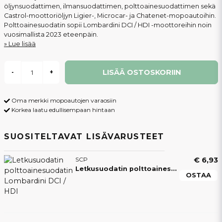
öljynsuodattimen, ilmansuodattimen, polttoainesuodattimen sekä
Castrol-moottoriöljyn Ligier-, Microcar- ja Chatenet-mopoautoihin.
Polttoainesuodatin sopii Lombardini DCI / HDI -moottoreihin noin
vuosimallista 2023 eteenpäin.
Lue lisää
LISÄÄ OSTOSKORIIN
-
+
Oma merkki mopoautojen varaosiin
Korkea laatu edullisempaan hintaan
SUOSITELTAVAT LISÄVARUSTEET
SCP
€ 6,93
Letkusuodatin polttoainesuodatin Lombardini DCI / HDI
OSTAA