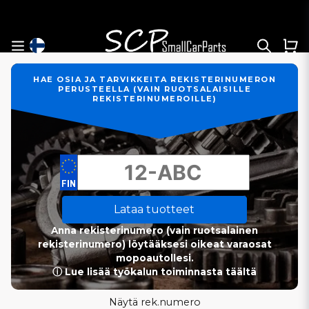
HAE OSIA JA TARVIKKEITA REKISTERINUMERON
PERUSTEELLA (VAIN RUOTSALAISILLE
REKISTERINUMEROILLE)
Lataa tuotteet
Anna rekisterinumero (vain ruotsalainen
rekisterinumero) löytääksesi oikeat varaosat
mopoautollesi.
ⓘ Lue lisää työkalun toiminnasta täältä
Näytä rek.numero