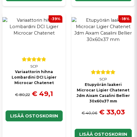
-39%
-18%
SCP
Variaattorin hihna
Lombardini DCI Ligier
SCP
Microcar Chatenet
Etupyörän laakeri
Microcar Ligier Chatenet
€ 49,1
€ 80,22
Jdm Aixam Casalini Bellier
30x60x37 mm
€ 33,03
€ 40,06
LISÄÄ OSTOSKORIIN
LISÄÄ OSTOSKORIIN