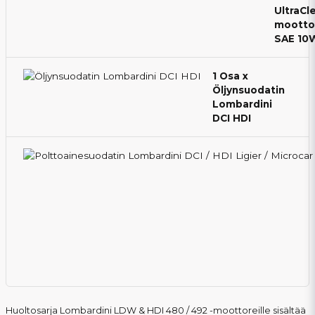
UltraCl
moottor
SAE 10
1 Osa x
Öljynsuodatin
Lombardini
DCI HDI
Huoltosarja Lombardini LDW & HDI 480 / 492 -moottoreille sisältää