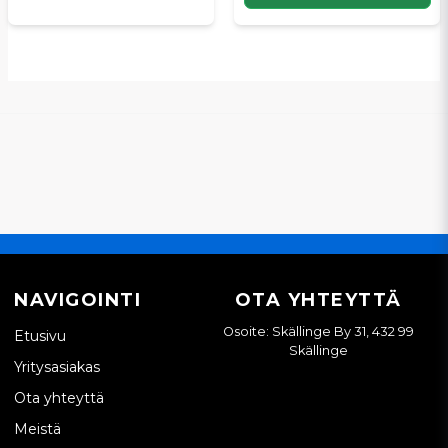
NAVIGOINTI
OTA YHTEYTTÄ
Osoite: Skällinge By 31, 432 99
Etusivu
Skällinge
Yritysasiakas
Ota yhteyttä
Meistä