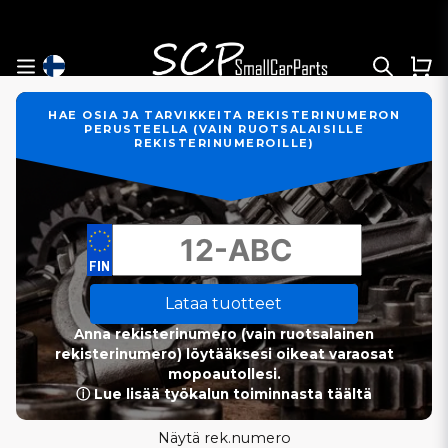
HAE OSIA JA TARVIKKEITA REKISTERINUMERON
PERUSTEELLA (VAIN RUOTSALAISILLE
REKISTERINUMEROILLE)
Lataa tuotteet
Anna rekisterinumero (vain ruotsalainen
rekisterinumero) löytääksesi oikeat varaosat
mopoautollesi.
ⓘ Lue lisää työkalun toiminnasta täältä
Näytä rek.numero