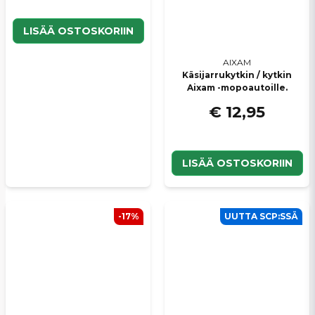
LISÄÄ OSTOSKORIIN
AIXAM
Käsijarrukytkin / kytkin
Aixam -mopoautoille.
€ 12,95
LISÄÄ OSTOSKORIIN
-17%
UUTTA SCP:SSÄ