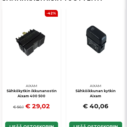
-42%
Lähetä kysymys
AIXAM
AIXAM
Sähkökytkin ikkunanostin
Sähköikkunan kytkin
Aixam 400 500
Aixam
€ 29,02
€ 40,06
€ 50,1
LISÄÄ OSTOSKORIIN
LISÄÄ OSTOSKORIIN