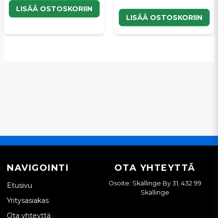
LISÄÄ OSTOSKORIIN
LISÄÄ OSTOSKORIIN
NAVIGOINTI
OTA YHTEYTTÄ
Osoite: Skällinge By 31, 432 99
Etusivu
Skällinge
Yritysasiakas
Ota yhteyttä