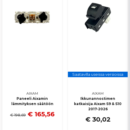
Saatavilla useissa versioissa
AIXAM
AIXAM
Paneeli Aixamin
Ikkunannostimen
lämmityksen säätöön
katkaisija Aixam S9 & S10
2017-2026
€ 165,56
€ 198,69
€ 30,02