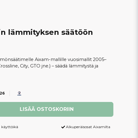
in lämmityksen säätöön
mönsäätimelle Aixam-mallille vuosimallit 2005–
ossline, City, GTO jne.) – säädä lämmitystä ja
26
LISÄÄ OSTOSKORIIN
 käyttöikä
Alkuperäisosat Aixamilta