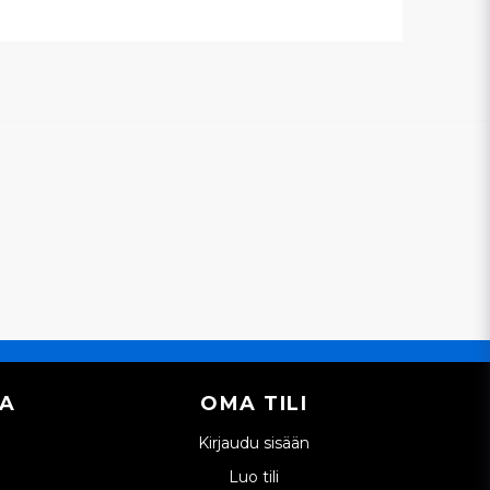
IA
OMA TILI
Kirjaudu sisään
Luo tili