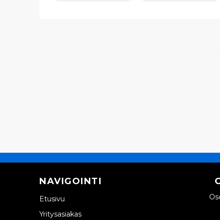
NAVIGOINTI
Oso
Etusivu
Yritysasiakas