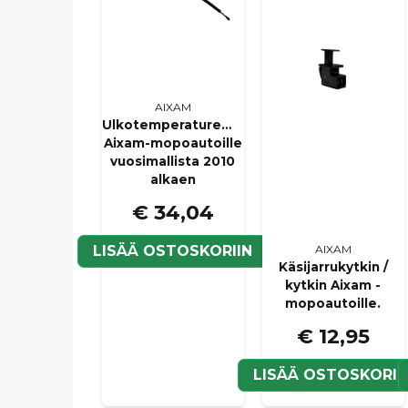
AIXAM
Ulkotemperaturemittari
Aixam-mopoautoille
vuosimallista 2010
alkaen
€ 34,04
LISÄÄ OSTOSKORIIN
AIXAM
Käsijarrukytkin /
kytkin Aixam -
mopoautoille.
€ 12,95
LISÄÄ OSTOSKORII