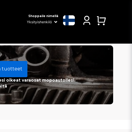
Shoppaile nimellä
a tuotteet
esi oikeat varaosat mopoautollesi.
ältä