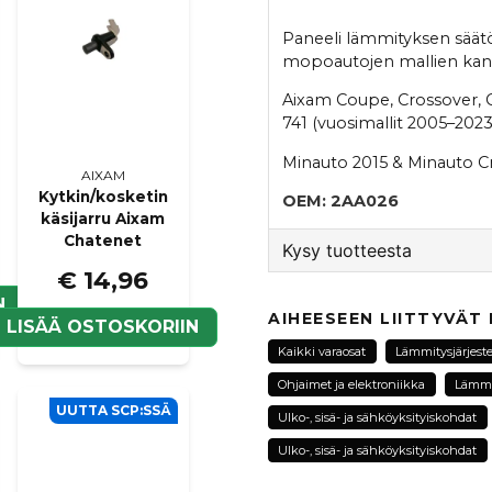
Paneeli lämmityksen säät
mopoautojen mallien kan
Aixam Coupe, Crossover, Cr
741 (vuosimallit 2005–2023
Minauto 2015 & Minauto C
AIXAM
Kytkin/kosketin
OEM: 2AA026
käsijarru Aixam
Chatenet
Kysy tuotteesta
€ 14,96
question
N
Kysy meiltä tästä tuotte
AIHEESEEN LIITTYVÄT
LISÄÄ OSTOSKORIIN
Kaikki varaosat
Lämmitysjärjest
Ohjaimet ja elektroniikka
Lämmi
UUTTA SCP:SSÄ
name
Ulko-, sisä- ja sähköyksityiskohdat
Nimi
Ulko-, sisä- ja sähköyksityiskohdat