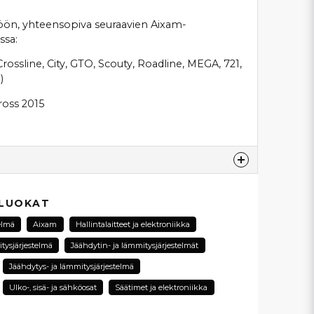
öön, yhteensopiva seuraavien Aixam-
ssa:
ossline, City, GTO, Scouty, Roadline, MEGA, 721,
)
ross 2015
esta...
 LUOKAT
elmä
Aixam
Hallintalaitteet ja elektroniikka
tysjärjestelmä
Jäähdytin- ja lämmitysjärjestelmät
email
Jäähdytys- ja lämmitysjärjestelmä
Sähköpostiosoite
Ulko-, sisä- ja sähköosat
Säätimet ja elektroniikka