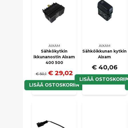
AIXAM
AIXAM
Sähkökytkin
Sähköikkunan kytkin
ikkunanostin Aixam
Aixam
400 500
€ 40,06
€ 29,02
€ 50,1
LISÄÄ OSTOSKORII
LISÄÄ OSTOSKORIIN