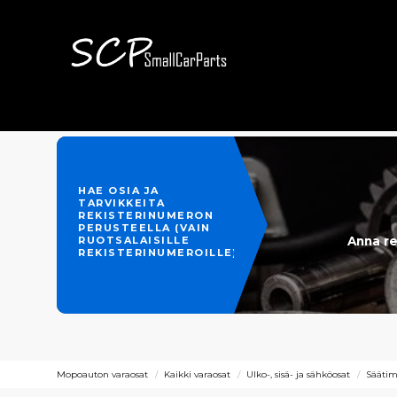
HAE OSIA JA
TARVIKKEITA
REKISTERINUMERON
PERUSTEELLA (VAIN
Anna re
RUOTSALAISILLE
REKISTERINUMEROILLE)
Mopoauton varaosat
Kaikki varaosat
Ulko-, sisä- ja sähköosat
Säätim