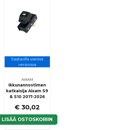
Kyllä, voit julkaista k
Saatavilla useissa
versioissa
AIXAM
Ikkunannostimen
katkaisija Aixam S9
& S10 2017-2026
€ 30,02
N
LISÄÄ OSTOSKORIIN