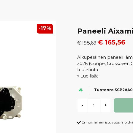
-
17
%
Paneeli Aixam
€ 165,56
€ 198,69
Alkuperäinen paneeli läm
2026 (Coupe, Crossover, Cr
tuuletinta
Lue lisää
Tuotenro SCP2AA0
-
+
Erinomainen istuvuus ja pitkä