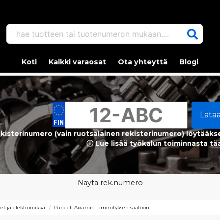
hae tuotteen tai tuotenumeron mukaan....
Koti
Kaikki varaosat
Ota yhteyttä
Blogi
Lata
kisterinumero (vain ruotsalainen rekisterinumero) löytääks
ⓘ Lue lisää työkalun toiminnasta tä
Näytä rek.numero
et ja elektroniikka
Paneeli Aixamin lämmityksen säätöön