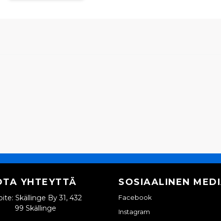
OTA YHTEYTTÄ
SOSIAALINEN MED
ite: Skällinge By 31, 432
Facebook
99 Skällinge
Instagram