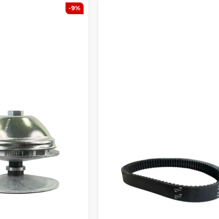
umista variaattorissa ja hihnassa
-9%
yttöiän ja vähemmän käyttökatkoja
ja luotettavan ajon ympäri vuoden
 kopiot voivat aiheuttaa tärinää, heikompaa suorituskykyä ja
uperäisosia.
 USEIMPIIN MOPOAUTOMERKK
iaattoreita ja vetohihnoja käytetään monissa suosituissa mop
asalini, Grecav ja JDM
, sekä moottoreissa Lombardini, Kubot
CH-IBC-VALIKOIMAMME
nsivariaattorit
 variaattorihihnat
at voimansiirron huoltoon ja korjaukseen
 yksityisasiakkaille että korjaamoille
eet on valittu takaamaan korkea toimintavarmuus ja pitkä käytt
VARIAATTORI JA VOIMANSII