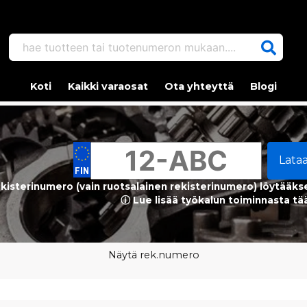
hae tuotteen tai tuotenumeron mukaan....
Koti
Kaikki varaosat
Ota yhteyttä
Blogi
Lata
kisterinumero (vain ruotsalainen rekisterinumero) löytääks
ⓘ Lue lisää työkalun toiminnasta tä
Näytä rek.numero