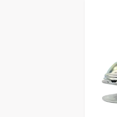
Vähemmän kul
Pidemmän kä
Turvallisen 
Edullisemmat
CVTechin alk
SOPII
CVTechin var
Chatenet, C
CVTE
Täydelliset e
Vetohihnat /
Alkuperäisos
Varaosat sekä
Kaikki tuott
käyttöön.
OSTA 