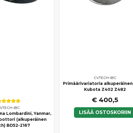
CVTECH-IBC
Primäärivariatoria alkuperäine
Kubota Z402 Z482
€ 400,5
VTECH-IBC
LISÄÄ OSTOSKORIIN
hna Lombardini, Yanmar,
oottori (alkuperäinen
h) BD52-2167