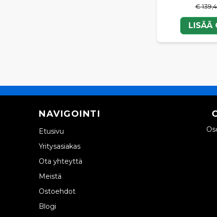
€ 139,
LISÄÄ
NAVIGOINTI
Oso
Etusivu
Yritysasiakas
Ota yhteyttä
Meistä
Ostoehdot
Blogi