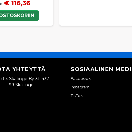
€ 116,36
46
 OSTOSKORIIN
OTA YHTEYTTÄ
SOSIAALINEN MED
ite: Skällinge By 31, 432
Facebook
99 Skällinge
Instagram
TikTok