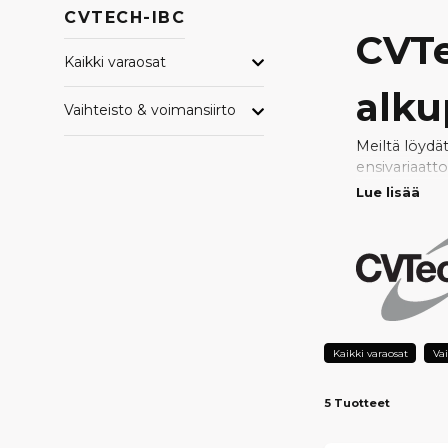
CVTECH-IBC
CVTe
Kaikki varaosat
alku
Vaihteisto & voimansiirto
Meiltä löydä
ensivariaatt
saman laadun
Lue lisää
Valikoimamme
komponent
ALKU
KEST
Kaikki varaosat
Vai
Voimansiirto
5 Tuotteet
Täydellisen 
Tasaisemman