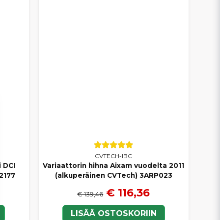
ansiirto-osat helposti:
AT VERKOSTA
. Tarvitsetko apua oikean variaattorin tai
 – nopea toimitus ja kilpailukykyiset hinnat.
CVTECH-IBC
i DCI
Variaattorin hihna Aixam vuodelta 2011
2177
(alkuperäinen CVTech) 3ARP023
€ 116,36
€ 139,46
LISÄÄ OSTOSKORIIN