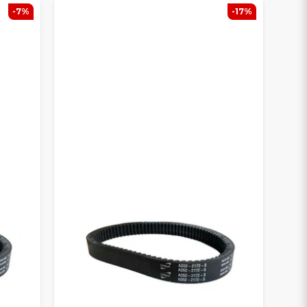
-7%
-17%
 lyhyemmän käyttöiän – siksi suosittelemme aina
EIHIN
oautoissa, kuten
Aixam, Ligier, Microcar,
a, Yanmar ja Mitsubishi.
öikä – erinomainen valinta päivittäiseen
RTO MERKIN MUKAAN