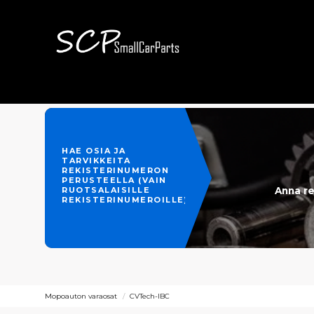
HAE OSIA JA
TARVIKKEITA
REKISTERINUMERON
PERUSTEELLA (VAIN
Anna re
RUOTSALAISILLE
REKISTERINUMEROILLE)
Mopoauton varaosat
CVTech-IBC