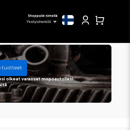
Shoppaile nimellä
a tuotteet
esi oikeat varaosat mopoautollesi.
ältä