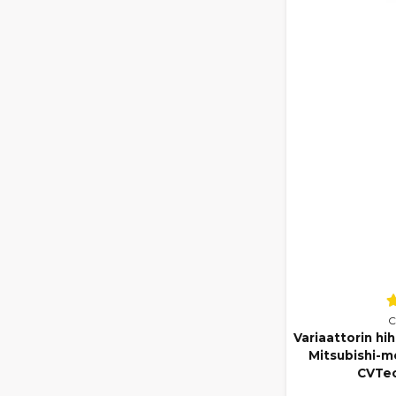
C
Variaattorin hi
Mitsubishi-m
CVTec