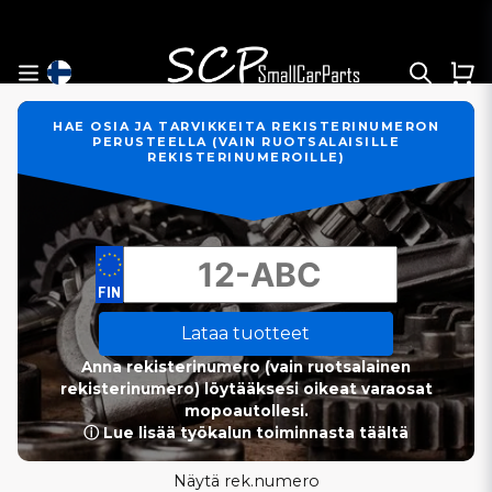
HAE OSIA JA TARVIKKEITA REKISTERINUMERON
PERUSTEELLA (VAIN RUOTSALAISILLE
REKISTERINUMEROILLE)
Lataa tuotteet
Anna rekisterinumero (vain ruotsalainen
rekisterinumero) löytääksesi oikeat varaosat
mopoautollesi.
ⓘ Lue lisää työkalun toiminnasta täältä
Näytä rek.numero