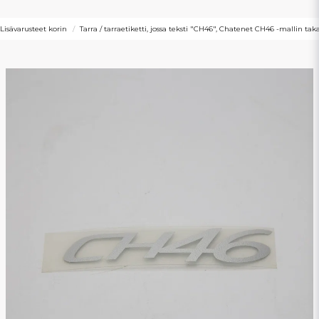
Lisävarusteet korin
Tarra / tarraetiketti, jossa teksti "CH46", Chatenet CH46 -mallin t