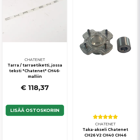
Lähetä kysymys
CHATENET
Tarra / tarraetiketti, jossa
teksti "Chatenet" CH46-
malliin
€ 118,37
LISÄÄ OSTOSKORIIN
CHATENET
Taka-akseli Chatenet
CH26 V2 CH40 CH46