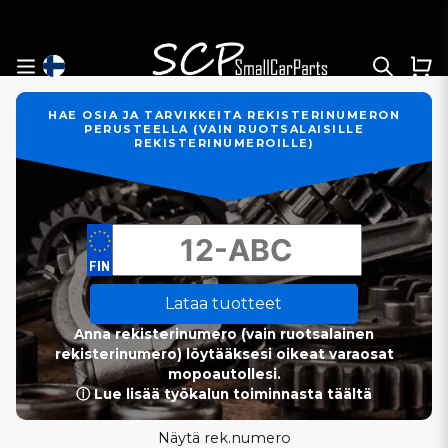
HAE OSIA JA TARVIKKEITA REKISTERINUMERON
PERUSTEELLA (VAIN RUOTSALAISILLE
REKISTERINUMEROILLE)
Lataa tuotteet
Anna rekisterinumero (vain ruotsalainen
rekisterinumero) löytääksesi oikeat varaosat
mopoautollesi.
ⓘ Lue lisää työkalun toiminnasta täältä
Näytä rek.numero