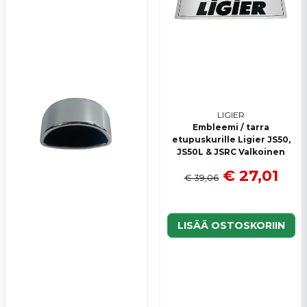
Lähetä kysymys
LIGIER
Embleemi / tarra
etupuskurille Ligier JS50,
JS50L & JSRC Valkoinen
€ 27,01
€ 39,06
LISÄÄ OSTOSKORIIN