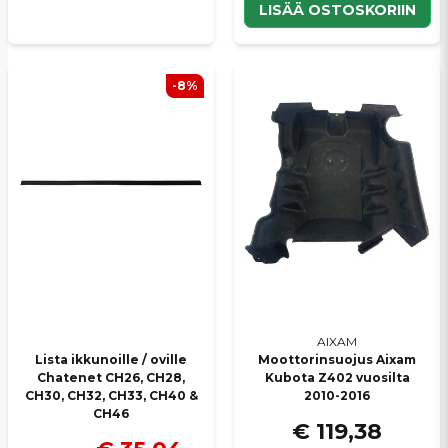
LISÄÄ OSTOSKORIIN
-8%
AIXAM
Lista ikkunoille / oville
Moottorinsuojus Aixam
Chatenet CH26, CH28,
Kubota Z402 vuosilta
CH30, CH32, CH33, CH40 &
2010-2016
CH46
€ 119,38