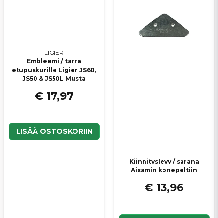
LIGIER
Embleemi / tarra
etupuskurille Ligier JS60,
JS50 & JS50L Musta
€ 17,97
LISÄÄ OSTOSKORIIN
Kiinnityslevy / sarana
Aixamin konepeltiin
€ 13,96