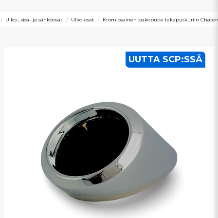
Ulko-, sisä- ja sähköosat
Ulko-osat
Kromiosainen pakoputki takapuskuriin Chate
UUTTA SCP:SSÄ