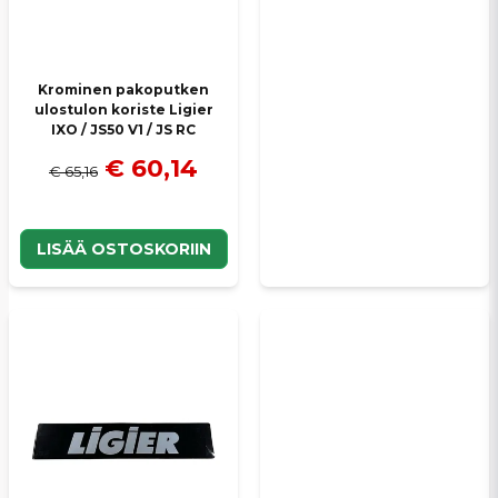
Krominen pakoputken
ulostulon koriste Ligier
IXO / JS50 V1 / JS RC
€ 60,14
€ 65,16
LISÄÄ OSTOSKORIIN