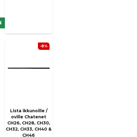
N
-8%
Lista ikkunoille /
oville Chatenet
CH26, CH28, CH30,
CH32, CH33, CH40 &
CH46