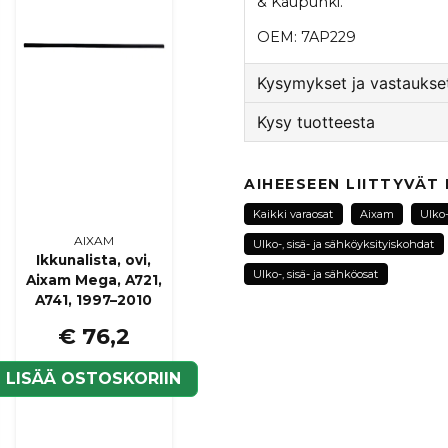
& Kaupunki.
OEM: 7AP229
Kysymykset ja vastaukset
Kysy tuotteesta
:nimi kysyi
2 vuotta sitten
question
Hei, passer dette moto
Kysy meiltä tästä tuotte
AIHEESEEN LIITTYVÄT
Kauppa vastasi
Kaikki varaosat
Aixam
Ulko-
Hej!
AIXAM
Ulko-, sisä- ja sähköyksityiskohdat
Nej, tyvärr inte. Denna 
Ikkunalista, ovi,
innebär att den inte kom
name
Ulko-, sisä- ja sähköosat
Nimi
Aixam Mega, A721,
2019).
A741, 1997–2010
Kontakta oss
här
så hjälp
€ 76,2
Kyllä, voit julkaista k
LISÄÄ OSTOSKORIIN