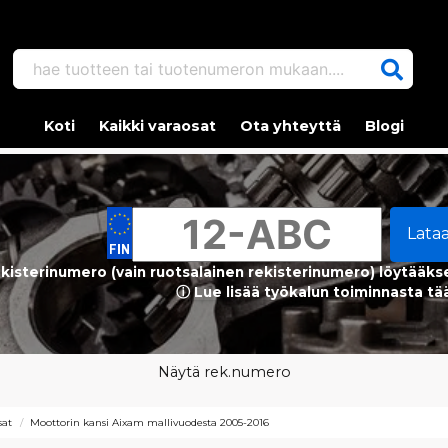
hae tuotteen tai tuotenumeron mukaan....
Koti
Kaikki varaosat
Ota yhteyttä
Blogi
Lata
kisterinumero (vain ruotsalainen rekisterinumero) löytääks
ⓘ Lue lisää työkalun toiminnasta tä
Näytä rek.numero
sat
Moottorin kansi Aixam mallivuodesta 2005-2016