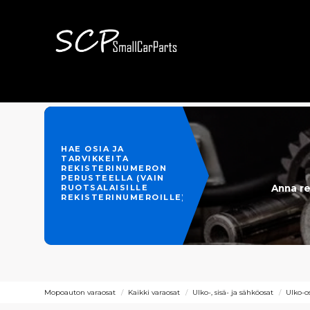
HAE OSIA JA
TARVIKKEITA
REKISTERINUMERON
PERUSTEELLA (VAIN
Anna re
RUOTSALAISILLE
REKISTERINUMEROILLE)
Mopoauton varaosat
Kaikki varaosat
Ulko-, sisä- ja sähköosat
Ulko-o