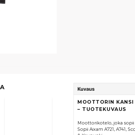
TA
Kuvaus
MOOTTORIN KANSI 
– TUOTEKUVAUS
Moottorikotelo, joka sopi
Sopii Aixam A721, A741, Sc