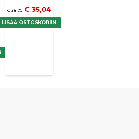
€ 35,04
€ 38,05
LISÄÄ OSTOSKORIIN
N