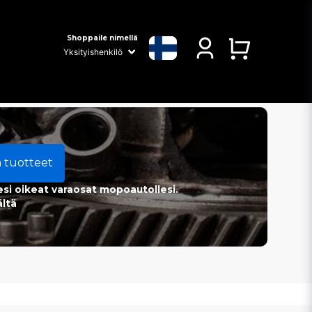
Shoppaile nimellä
a tuotteet
esi oikeat varaosat mopoautollesi.
ältä