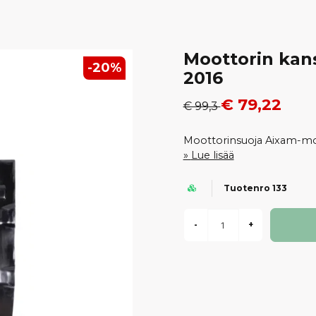
Moottorin kan
-
20
%
2016
€ 79,22
€ 99,3
Moottorinsuoja Aixam-mop
Lue lisää
Tuotenro 133
-
+