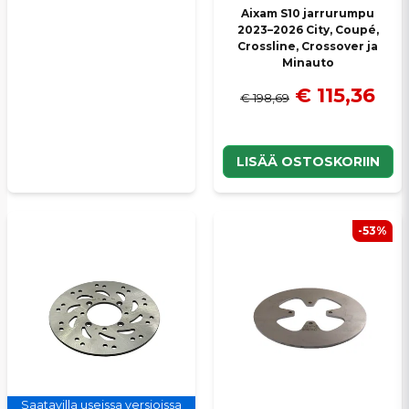
Aixam S10 jarrurumpu
2023–2026 City, Coupé,
Crossline, Crossover ja
Minauto
€ 115,36
€ 198,69
LISÄÄ OSTOSKORIIN
-53%
Saatavilla useissa versioissa