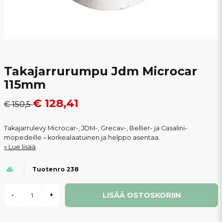
Takajarrurumpu Jdm Microcar
115mm
€ 128,41
€ 150,5
Takajarrulevy Microcar-, JDM-, Grecav-, Bellier- ja Casalini-
mopedeille – korkealaatuinen ja helppo asentaa.
Lue lisää
Tuotenro 238
LISÄÄ OSTOSKORIIN
-
+