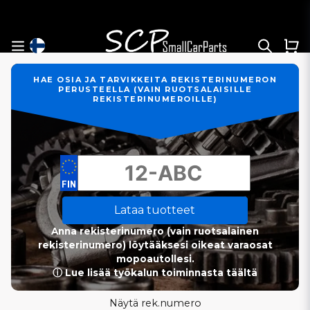
HAE OSIA JA TARVIKKEITA REKISTERINUMERON
PERUSTEELLA (VAIN RUOTSALAISILLE
REKISTERINUMEROILLE)
Lataa tuotteet
Anna rekisterinumero (vain ruotsalainen
rekisterinumero) löytääksesi oikeat varaosat
mopoautollesi.
ⓘ Lue lisää työkalun toiminnasta täältä
Näytä rek.numero