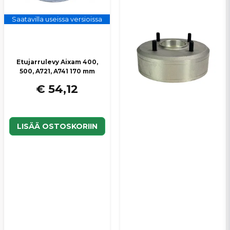
Saatavilla useissa versioissa
Etujarrulevy Aixam 400,
500, A721, A741 170 mm
€ 54,12
LISÄÄ OSTOSKORIIN