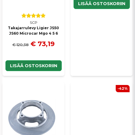
LISÄÄ OSTOSKORIIN
SCP
Takajarrulevy Ligier JS50
JS60 Microcar Mgo 4 5 6
€ 73,19
€ 120,38
LISÄÄ OSTOSKORIIN
-42%