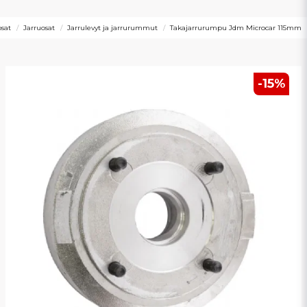
osat
Jarruosat
Jarrulevyt ja jarrurummut
Takajarrurumpu Jdm Microcar 115mm
-
15
%