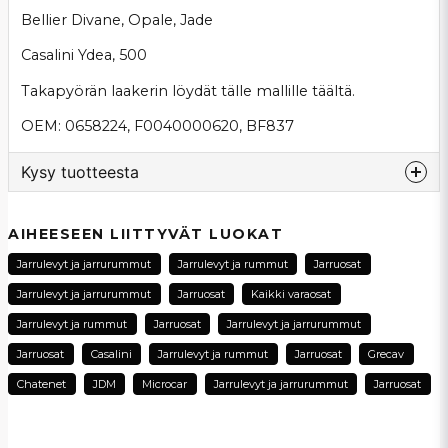
Bellier Divane, Opale, Jade
Casalini Ydea, 500
Takapyörän laakerin löydät tälle mallille täältä.
OEM: 0658224, F0040000620, BF837
Kysy tuotteesta
question
Kysy meiltä tästä tuotteesta...
AIHEESEEN LIITTYVÄT LUOKAT
Jarrulevyt ja jarrurummut
Jarrulevyt ja rummut
Jarruosat
Jarrulevyt ja jarrurummut
Jarruosat
Kaikki varaosat
name
Jarrulevyt ja rummut
Jarruosat
Jarrulevyt ja jarrurummut
Nimi
Jarruosat
Casalini
Jarrulevyt ja rummut
Jarruosat
Grecav
Chatenet
JDM
Microcar
Jarrulevyt ja jarrurummut
Jarruosat
email
Sähköpostiosoite