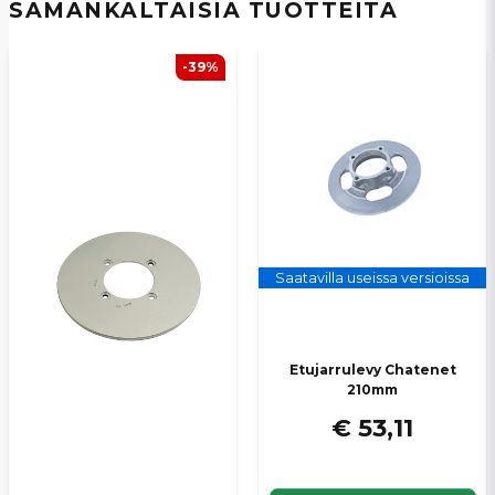
SAMANKALTAISIA ​​TUOTTEITA
Kyllä, voit julkaista kysymykseni
-39%
Lähetä kysymys
Saatavilla useissa versioissa
Etujarrulevy Chatenet
210mm
€ 53,11