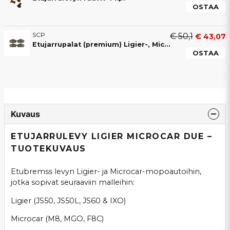
OSTAA
SCP
€ 50,1
€ 43,07
Etujarrupalat (premium) Ligier-, Microcar-, Chatenet- ja JDM-ajoneuvoihin, keraamisella jarrupinnalla
OSTAA
Kuvaus
ETUJARRULEVY LIGIER MICROCAR DUE –
TUOTEKUVAUS
Etubremss levyn Ligier- ja Microcar-mopoautoihin,
jotka sopivat seuraaviin malleihin:
Ligier (JS50, JS50L, JS60 & IXO)
Microcar (M8, MGO, F8C)