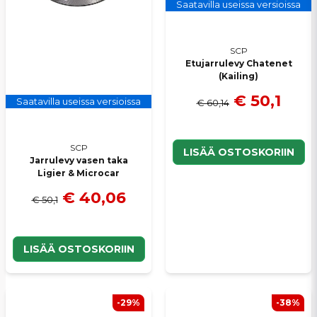
Saatavilla useissa versioissa
SCP
Etujarrulevy Chatenet
(Kailing)
€ 50,1
Saatavilla useissa versioissa
€ 60,14
SCP
LISÄÄ OSTOSKORIIN
Jarrulevy vasen taka
Ligier & Microcar
€ 40,06
€ 50,1
LISÄÄ OSTOSKORIIN
-29%
-38%