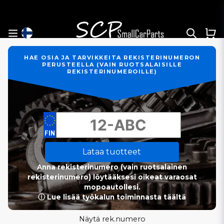
HAE OSIA JA TARVIKKEITA REKISTERINUMERON
PERUSTEELLA (VAIN RUOTSALAISILLE
REKISTERINUMEROILLE)
Lataa tuotteet
Anna rekisterinumero (vain ruotsalainen
rekisterinumero) löytääksesi oikeat varaosat
mopoautollesi.
ⓘ Lue lisää työkalun toiminnasta täältä
Näytä rek.numero