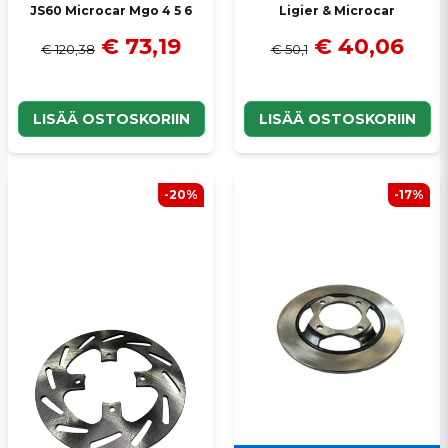
JS60 Microcar Mgo 4 5 6
Ligier & Microcar
€ 73,19
€ 40,06
€ 120,38
€ 50,1
LISÄÄ OSTOSKORIIN
LISÄÄ OSTOSKORIIN
-20%
-17%