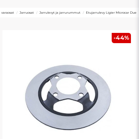
 varaosat
Jarruosat
Jarrulevyt ja jarrurummut
Etujarrulevy Ligier Microcar Due
-
44
%