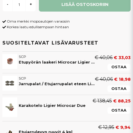
LISÄÄ OSTOSKORIIN
-
+
Oma merkki mopoautojen varaosiin
Korkea laatu edullisempaan hintaan
SUOSITELTAVAT LISÄVARUSTEET
SCP
€ 40,06
€ 33,03
Etupyörän laakeri Microcar Ligier Chatenet Jdm Aixam Casalini Bellier 30x60x37 mm
OSTAA
SCP
€ 40,06
€ 18,98
Jarrupalat / Etujarrupalat eteen Ligier Microcar Chatenet JDM
OSTAA
€ 138,45
€ 88,25
Karakotelo Ligier Microcar Due
OSTAA
€ 12,95
€ 9,94
Etujarrulevyn ruuvit 4 kpl