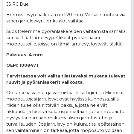
JS RC Due
Bremss levyn halkaisija on 220 mm. Vertaile tuotekuvia
siihen jarrulevyyn, jonka aiot vaihtaa.
Suosittelemme pyöränlaakereiden vaihtamista samalla,
kun vaihdat jarrulevyjä. Oikeat pyöränlaakerit
mopoautoille, joissa on tämä jarrulevy, löytyvät täältä.
Paksuus: 4 mm
OEM: 1008471
Tarvittaessa voit valita tilattavaksi mukana tulevat
ruuvit ja pyöränlaakerit valikosta.
On tärkeää vaihtaa ja varmistaa, että Ligier- ja Microcar-
mopoautojesi jarrulevyt ovat hyvässä kunnossa, sillä
niiden tulee olla riittävän paksuja, jotta ne eivät
rikkoudu, ja tasaisia kulutuspinnaltaan, jotta mopoauto
pystyy tarjoamaan maksimaalisen jarrutusteho ja
turvallisuuden. Jos jarrulevy on kulunut tai epätasainen,
sen vaihtaminen on tärkeää, jotta mopoauto voidaan