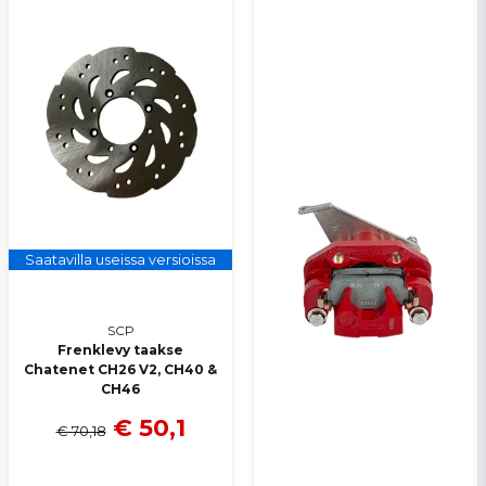
Saatavilla useissa versioissa
SCP
Frenklevy taakse
Chatenet CH26 V2, CH40 &
CH46
€ 50,1
€ 70,18