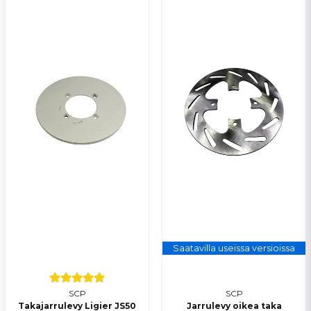
Johan
4 kuukautta sitten
Kanon service vid hjälp om artiklarna man
behöver! Snabb leverans, rekomenderar
SPC!
Lähetä kysymys
Saatavilla useissa versioissa
SCP
SCP
Takajarrulevy Ligier JS50
Jarrulevy oikea taka