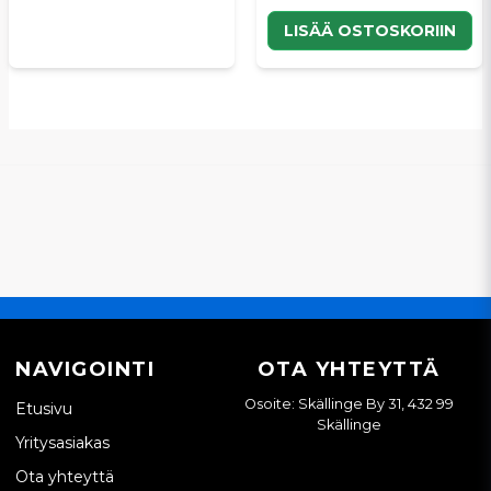
LISÄÄ OSTOSKORIIN
NAVIGOINTI
OTA YHTEYTTÄ
Osoite: Skällinge By 31, 432 99
Etusivu
Skällinge
Yritysasiakas
Ota yhteyttä