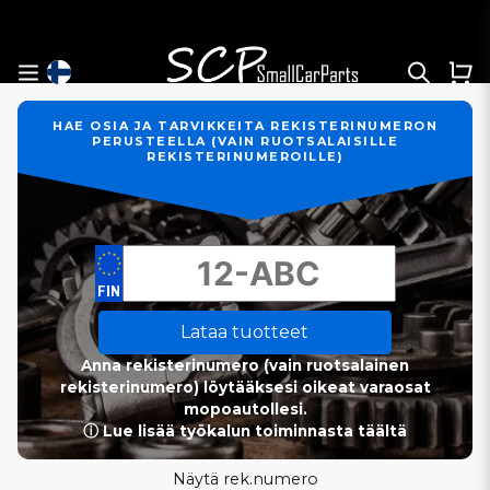
HAE OSIA JA TARVIKKEITA REKISTERINUMERON
PERUSTEELLA (VAIN RUOTSALAISILLE
REKISTERINUMEROILLE)
Lataa tuotteet
Anna rekisterinumero (vain ruotsalainen
rekisterinumero) löytääksesi oikeat varaosat
mopoautollesi.
ⓘ Lue lisää työkalun toiminnasta täältä
Näytä rek.numero