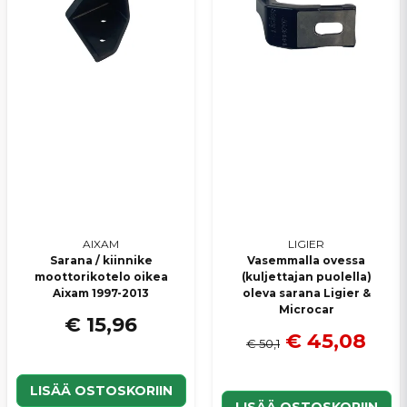
AIXAM
LIGIER
Sarana / kiinnike
Vasemmalla ovessa
moottorikotelo oikea
(kuljettajan puolella)
Aixam 1997-2013
oleva sarana Ligier &
Microcar
€ 15,96
€ 45,08
€ 50,1
LISÄÄ OSTOSKORIIN