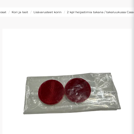
aosat
Kori ja lasit
Lisävarusteet korin
2 kpl heijastimia takana / takaluukussa Casa