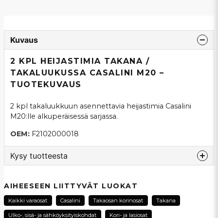
Kuvaus
2 KPL HEIJASTIMIA TAKANA /
TAKALUUKUSSA CASALINI M20 –
TUOTEKUVAUS
2 kpl takaluukkuun asennettavia heijastimia Casalini
M20:lle alkuperäisessä sarjassa.
OEM:
F2102000018
Kysy tuotteesta
question
Kysy meiltä tästä tuotteesta...
AIHEESEEN LIITTYVÄT LUOKAT
Kaikki varaosat
Casalini
Takaosan korinosat
Takana
Ulko-, sisä- ja sähköyksityiskohdat
Kori- ja lasiosat