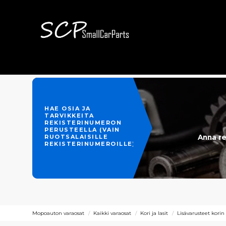
HAE OSIA JA
TARVIKKEITA
REKISTERINUMERON
PERUSTEELLA (VAIN
Anna re
RUOTSALAISILLE
REKISTERINUMEROILLE)
Mopoauton varaosat
Kaikki varaosat
Kori ja lasit
Lisävarusteet korin