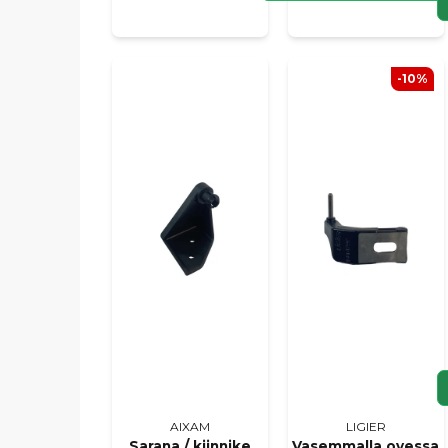
-10%
AIXAM
LIGIER
Sarana / kiinnike
Vasemmalla ovessa