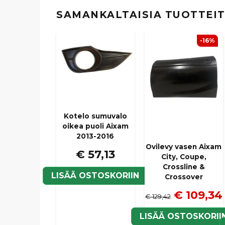
SAMANKALTAISIA ​​TUOTTEI
-16%
Kotelo sumuvalo
oikea puoli Aixam
2013-2016
Ovilevy vasen Aixam
€ 57,13
City, Coupe,
Crossline &
LISÄÄ OSTOSKORIIN
Crossover
€ 109,34
€ 129,42
LISÄÄ OSTOSKORII