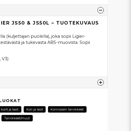
GIER JS50 & JS50L – TUOTEKUVAUS
 (kuljettajan puolella), joka sopii Ligier-
estävästä ja tukevasta ABS-muovista. Sopii
, V3)
esta...
 LUOKAT
korit ja lasit
Kori ja lasit
Korinosien tarvikkeet
Tarvikkeet/muut
email
Sähköpostiosoite