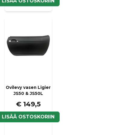
LISÄÄ OSTOSKORIIN
Kyllä, voit julkaista k
Ovilevy vasen Ligier
JS50 & JS50L
€ 149,5
LISÄÄ OSTOSKORIIN