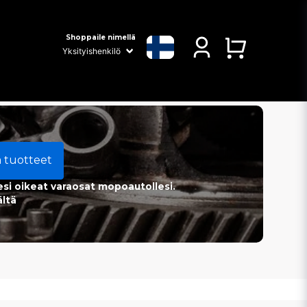
Shoppaile nimellä
a tuotteet
esi oikeat varaosat mopoautollesi.
ältä