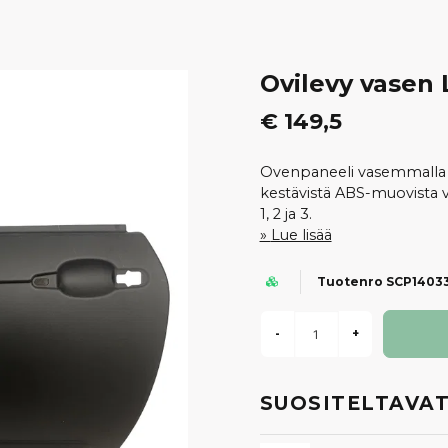
Ovilevy vasen 
€ 149,5
Ovenpaneeli vasemmalla p
kestävistä ABS-muovista va
1, 2 ja 3.
Lue lisää
Tuotenro SCP1403
-
+
SUOSITELTAVAT