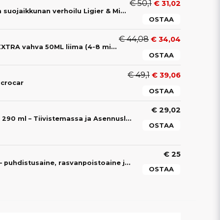
€ 50,1
€ 31,02
Vasemman reunan suojaikkunan verhoilu Ligier & Mirocar
OSTAA
€ 44,08
€ 34,04
2-OSAINEN Liima EXTRA vahva 50ML liima (4-8 min)
OSTAA
€ 49,1
€ 39,06
icrocar
OSTAA
€ 29,02
Multi Sealer Musta 290 ml – Tiivistemassa ja Asennusliima Mopoautoihin
OSTAA
€ 25
Cleaner Activator – puhdistusaine, rasvanpoistoaine ja tartunta-aktivaattori mopoautoon
OSTAA