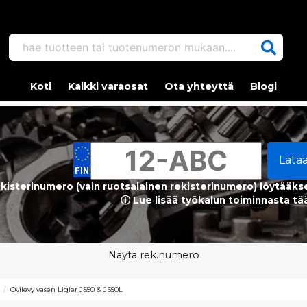
hae tuotteen tai tuotenumeron mukaan....
Koti
Kaikki varaosat
Ota yhteyttä
Blogi
Lata
kisterinumero (vain ruotsalainen rekisterinumero) löytääks
ⓘ Lue lisää työkalun toiminnasta tä
Näytä rek.numero
Ovilevy vasen Ligier JS50 & JS50L