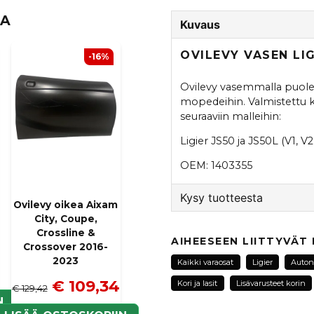
TA
Kuvaus
OVILEVY VASEN LI
-16%
Ovilevy vasemmalla puolella
mopedeihin. Valmistettu k
seuraaviin malleihin:
Ligier JS50 ja JS50L (V1, V2
OEM: 1403355
Kysy tuotteesta
Ovilevy oikea Aixam
City, Coupe,
question
Crossline &
Kysy meiltä tästä tuotte
AIHEESEEN LIITTYVÄT
Crossover 2016-
2023
Kaikki varaosat
Ligier
Auton 
€ 109,34
Kori ja lasit
Lisävarusteet korin
€ 129,42
N
name
Nimi