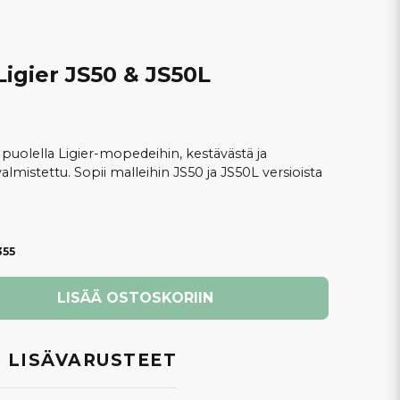
Ligier JS50 & JS50L
uolella Ligier-mopedeihin, kestävästä ja
lmistettu. Sopii malleihin JS50 ja JS50L versioista
355
LISÄÄ OSTOSKORIIN
 LISÄVARUSTEET