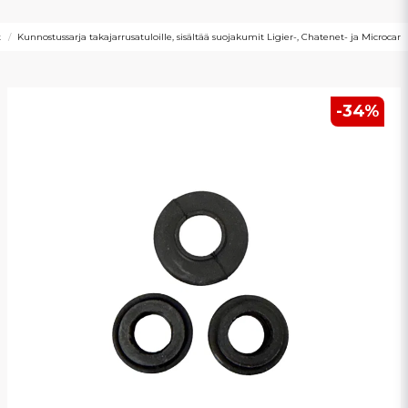
t
Kunnostussarja takajarrusatuloille, sisältää suojakumit Ligier-, Chatenet- ja Microcar
-
34
%