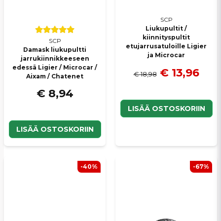
SCP
Liukupultit /
kiinnityspultit
SCP
etujarrusatuloille Ligier
Damask liukupultti
ja Microcar
jarrukiinnikkeeseen
edessä Ligier / Microcar /
€ 13,96
€ 18,98
Aixam / Chatenet
€ 8,94
LISÄÄ OSTOSKORIIN
LISÄÄ OSTOSKORIIN
-40%
-67%