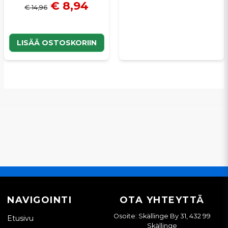
€ 8,94
€ 14,96
LISÄÄ OSTOSKORIIN
NAVIGOINTI
OTA YHTEYTTÄ
Osoite: Skällinge By 31, 432 99
Etusivu
Skällinge