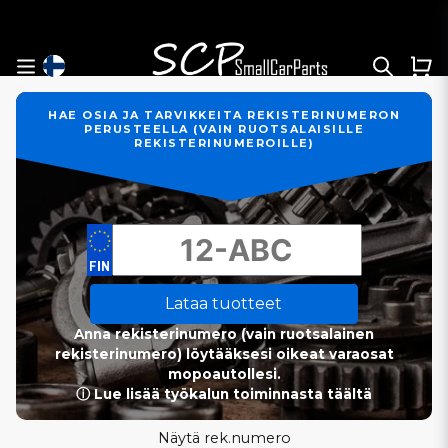
HAE OSIA JA TARVIKKEITA REKISTERINUMERON
PERUSTEELLA (VAIN RUOTSALAISILLE
REKISTERINUMEROILLE)
Lataa tuotteet
Anna rekisterinumero (vain ruotsalainen
rekisterinumero) löytääksesi oikeat varaosat
mopoautollesi.
ⓘ Lue lisää työkalun toiminnasta täältä
Näytä rek.numero