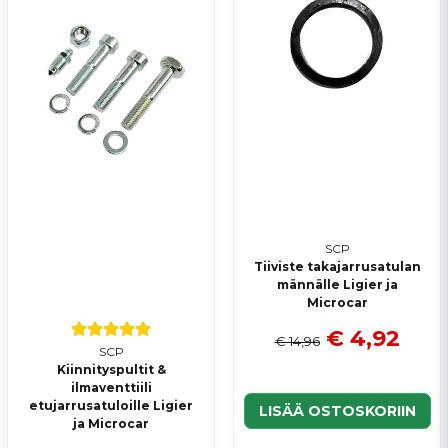
SCP
Tiiviste takajarrusatulan
männälle Ligier ja
Microcar
€ 4,92
€ 14,96
SCP
Kiinnityspultit &
ilmaventtiili
etujarrusatuloille Ligier
LISÄÄ OSTOSKORIIN
ja Microcar