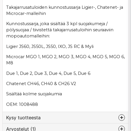
Takajarrusatuloiden kunnostussarja Ligier-, Chatenet- ja
Microcar-malleihin
Kunnostussarja, joka sisältää 3 kpl suojakumeja /
pölysuojaa / tiivistettä takajarrusatuloihin seuraaviin
mopoautomalleihin:
Ligier JS60, JS50L, JS50, IXO, JS RC & Myli
Microcar MGO 1, MGO 2, MGO 3, MGO 4, MGO 5, MGO 6,
M8
Due 1, Due 2, Due 3, Due 4, Due 5, Due 6
Chatenet CH46, CH40 & CH26 V2
Sisältää kolme suojakumia
OEM: 1008488
Kysy tuotteesta
Arvostelut (1)
question