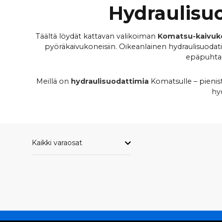
Hydraulisu
Täältä löydät kattavan valikoiman
Komatsu-kaivuko
pyöräkaivukoneisiin. Oikeanlainen hydraulisuodatin 
epäpuhtauk
Meillä on
hydraulisuodattimia
Komatsulle – pienis
hy
KOMATSU-MALLI
MIN
Kaikki varaosat