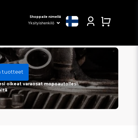
Shoppaile nimellä
a tuotteet
esi oikeat varaosat mopoautollesi.
ältä