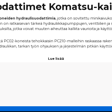
odattimet Komatsu-kai
neiden hydraulisuodattimia
, jotka on sovitettu minikaivuko
on ratkaisevan tärkeä hydrauliikkapumppujen, venttiilien ja syl
silta, jotka voivat muuten aiheuttaa kalliita vaurioita ja käytt
tä PC02-koneista tehokkaisiin PC210-malleihin raskaassa raken
drauliikan, tarkan työn ohjauksen ja järjestelmän pitkän käyttöi
Lue lisää
T, JOIHIN MEILLÄ ON HYDRA
IKAIVUKONEET JA KOMPAKTIKAIVUKO
PC02-1A
PC07-2E
PC08UU-1, PC08UU-1-A
PC09-1
PC12R-8E
PC15MRX-1, PC15R-8
PC18MR-2, PC18MR-3