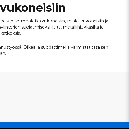
vukoneisiin
neisiin, kompaktikaivukoneisiin, telakaivukoneisiin ja
interien suojaamiseksi lialta, metallihiukkasilta ja
ökatkoksia.
nustyössä. Oikealla suodattimella varmistat tasaisen
än.
ULISUODATTIMIA
NEET