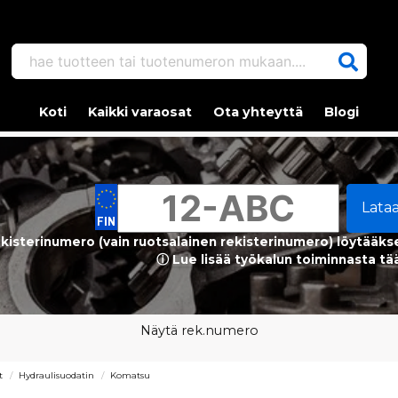
hae tuotteen tai tuotenumeron mukaan....
Koti
Kaikki varaosat
Ota yhteyttä
Blogi
Lata
kisterinumero (vain ruotsalainen rekisterinumero) löytääks
ⓘ Lue lisää työkalun toiminnasta tä
Näytä rek.numero
t
Hydraulisuodatin
Komatsu