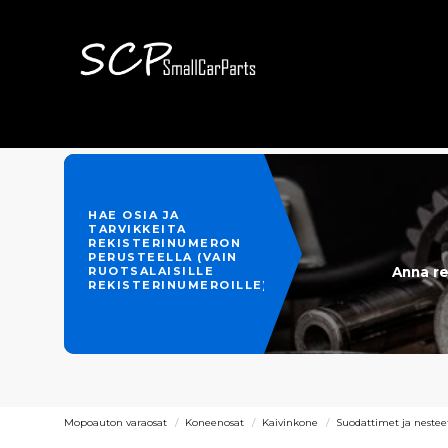
HAE OSIA JA
TARVIKKEITA
REKISTERINUMERON
PERUSTEELLA (VAIN
Anna re
RUOTSALAISILLE
REKISTERINUMEROILLE)
Mopoauton varaosat
Koneenosat
Kaivinkone
Suodattimet ja nestee