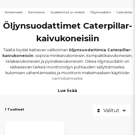
Koneenosat
Kaivinkone
Suodattimet ja nesteet
Öljynsuodatin
Caterpillar
Öljynsuodattimet Caterpillar-
kaivukoneisiin
Täältä löydät kattavan valikoiman
öljynsuodattimia Caterpillar-
kaivukoneisiin
, sopivia minikaivukoneisiin, kompaktikaivukoneisiin,
telakaivukoneisiin ja pyöräkaivukoneisiin. Oikea öljynsuodatin on
ratkaisevan tärkeä moottoriöljyn puhtauden säilyttämiseksi,
kulumisen vähentämiseksi ja moottorin maksimaalisen käyttöiän
varmistamiseksi.
Lue lisää
Tarjoamme sekä
öljynsuodattimia Caterpillarille
. Oikealla
suodattimella saat tasaisen moottorin käynnin, paremman voitelun
ja paremman käyttövarmuuden – riippumatta siitä, käytetäänkö
1 Tuotteet
konetta päivittäisessä urakoinnissa vai yksityisessä käytössä.
Valitut
CATERPILLAR-MALLIT, JOIHIN