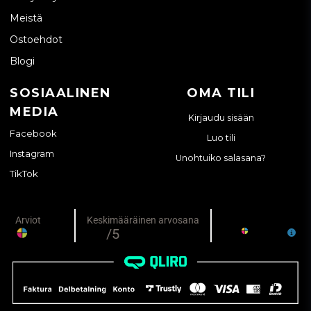
329E
Meistä
330, 330C, 330F, 330F LN
335F LCR
Ostoehdot
336, 336DL, 336EL, 336E LN, 336FL, 336FL XE
Blogi
340, 340F
349EL
SOSIAALINEN
OMA TILI
352, 352F
MEDIA
374F
Kirjaudu sisään
PYÖRÄKAIVUKONEET (M-SARJA)
Facebook
Luo tili
Instagram
M312
Unohtuiko salasana?
M313C, M313D
TikTok
M314F
M315, M315C, M315D, M315F
M316D, M316F
M317F
M318D, M318F
MUUT CATERPILLAR-MALLIT
Erilaiset Caterpillar-kaivinkoneet (ota yhteyttä, jos mallisi ei
ole luettelossa)