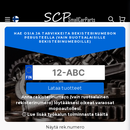
HAE OSIA JA TARVIKKEITA REKISTERINUMERON
PERUSTEELLA (VAIN RUOTSALAISILLE
REKISTERINUMEROILLE)
Lataa tuotteet
Anna rekisterinumero (vain ruotsalainen
rekisterinumero) löytääksesi oikeat varaosat
mopoautollesi.
ⓘ Lue lisää työkalun toiminnasta täältä
Näytä rek.numero