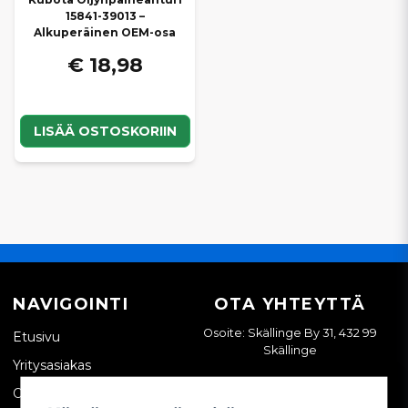
15841-39013 –
Alkuperäinen OEM-osa
€ 18,98
LISÄÄ OSTOSKORIIN
NAVIGOINTI
OTA YHTEYTTÄ
Osoite: Skällinge By 31, 432 99
Etusivu
Skällinge
Yritysasiakas
Ota yhteyttä