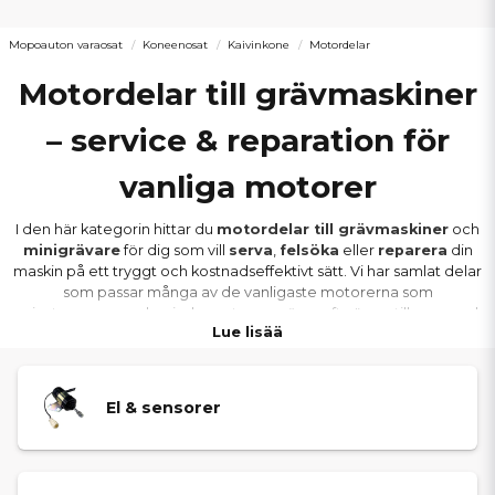
Mopoauton varaosat
Koneenosat
Kaivinkone
Motordelar
Motordelar till grävmaskiner
– service & reparation för
vanliga motorer
I den här kategorin hittar du
motordelar till grävmaskiner
och
minigrävare
för dig som vill
serva
,
felsöka
eller
reparera
din
maskin på ett tryggt och kostnadseffektivt sätt. Vi har samlat delar
som passar många av de vanligaste motorerna som
privatpersoner och mindre entreprenörer ofta äger, till exempel
Lue lisää
Kubota
,
Yanmar
och
Lombardini/Kohler
(beroende på
maskinmodell och årsmodell).
El & sensorer
VAD INGÅR I KATEGORIN MOTORDELAR?
Motordelar är allt som behövs för att motorn ska starta, gå jämnt
och hålla rätt arbetstemperatur. Här hittar du bland annat
glödstift
,
startmotor
,
generator
,
bränslepump
,
stopp-