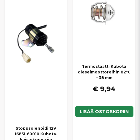
vattenpump
,
termostat
,
insprutningspump
eller
spridare
, så
är detta kategorin där du hittar delarna som hör till motorn.
TIPS FÖR ATT VÄLJA RÄTT DEL
Läs av
motormodellen
på motorskylten (t.ex. Kubota D722
eller D902).
Matcha gärna mot
OEM-nummer
eller jämförelsenummer
om du har det.
Kontrollera
spänning
(t.ex. 11V för glödstift) och
Termostaatti Kubota
gänga/mått
för att undvika felköp.
dieselmoottoreihin 82°C
Är du osäker? Kontakta oss så hjälper vi dig hitta rätt
– 38 mm
motordel till din grävmaskin.
€ 9,94
Observera:
Passform kan variera mellan årsmodeller och
utföranden. Vi rekommenderar alltid att du dubbelkollar motorkod
och referensnummer innan beställning.
LISÄÄ OSTOSKORIIN
Stoppsolenoidi 12V
16851-60010 Kubota-
kaivinkoneisiin