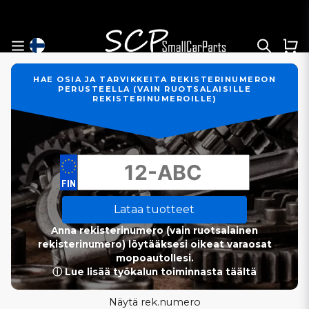
HAE OSIA JA TARVIKKEITA REKISTERINUMERON
PERUSTEELLA (VAIN RUOTSALAISILLE
REKISTERINUMEROILLE)
Lataa tuotteet
Anna rekisterinumero (vain ruotsalainen
rekisterinumero) löytääksesi oikeat varaosat
mopoautollesi.
ⓘ Lue lisää työkalun toiminnasta täältä
Näytä rek.numero