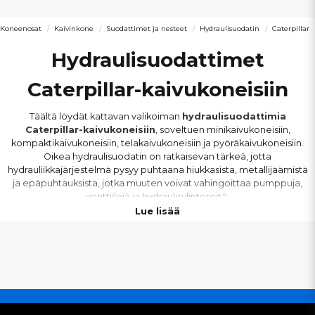
Koneenosat
Kaivinkone
Suodattimet ja nesteet
Hydraulisuodatin
Caterpillar
Hydraulisuodattimet
Caterpillar-kaivukoneisiin
Täältä löydät kattavan valikoiman
hydraulisuodattimia
Caterpillar-kaivukoneisiin
, soveltuen minikaivukoneisiin,
kompaktikaivukoneisiin, telakaivukoneisiin ja pyöräkaivukoneisiin.
Oikea hydraulisuodatin on ratkaisevan tärkeä, jotta
hydrauliikkajärjestelmä pysyy puhtaana hiukkasista, metallijäämistä
ja epäpuhtauksista, jotka muuten voivat vahingoittaa pumppuja,
venttiilejä ja hydraulisylintereitä.
Lue lisää
Tarjoamme
hydraulisuodattimia
koko Caterpillarin mallistoon –
pienimmistä CAT-minikaivinkoneista suurimpiin telakaivinkoneisiin
raskaassa rakennustyössä. Oikealla suodattimella varmistat tasaisen
hydraulisen suorituskyvyn, komponenttien pidemmän käyttöiän ja
vähemmän seisokkeja.