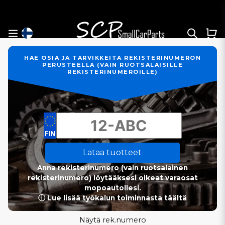
HAE OSIA JA TARVIKKEITA REKISTERINUMERON
PERUSTEELLA (VAIN RUOTSALAISILLE
REKISTERINUMEROILLE)
Lataa tuotteet
Anna rekisterinumero (vain ruotsalainen
rekisterinumero) löytääksesi oikeat varaosat
mopoautollesi.
ⓘ Lue lisää työkalun toiminnasta täältä
Näytä rek.numero