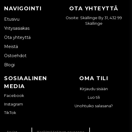
CATERPILLAR-MALLIT, JOIHIN
NAVIGOINTI
OTA YHTEYTTÄ
MEILLÄ ON
Osoite: Skällinge By 31, 432 99
Etusivu
HYDRAULISUODATTIMIA
Skällinge
Yritysasiakas
KOMPAKTI- JA MINIKAIVUKONEET
Ota yhteyttä
206B, 212B, 214B
Meistä
300.9D
301-sarja
Ostoehdot
302-sarja
Blogi
303-sarja
304-sarja
SOSIAALINEN
OMA TILI
305-sarja
MEDIA
306-sarja
Kirjaudu sisään
307-sarja
Facebook
Luo tili
308-sarja
Instagram
KESKIKOKOISET KAIVINKONEET
Unohtuiko salasana?
TikTok
310-sarja
311-sarja
312-sarja