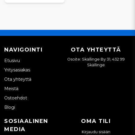
Vio 30, Vio 30-1, Vio 30-2, Vio 30-3 (DD2B)
Vio 35-2, Vio 35-3 (DE2B)
Vio 40, Vio 40-1
Vio 45, Vio 45 (EA1A), Vio 45 (EA2B)
Vio 50, Vio 50-1, Vio 50U
Vio 55, Vio 55 (FA1A), Vio 55 (FA2B)
Vio 57U
Vio 70, Vio 75, Vio 75-A
NAVIGOINTI
OTA YHTEYTTÄ
SV-SARJA
Osoite: Skällinge By 31, 432 99
Etusivu
SV05, SV05-A
Skällinge
SV08, SV08-1, SV08-1A
Yritysasiakas
SV15
Ota yhteyttä
SV17, SV17E
SV18
Meistä
SV100
Ostoehdot
MUUT YANMAR-MALLIT
Blogi
Erilaiset Yanmar-kaivukoneet (ota yhteyttä, jos mallisi ei ole
luettelossa)
SOSIAALINEN
OMA TILI
MIKSI OIKEA
MEDIA
Kirjaudu sisään