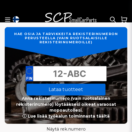
HAE OSIA JA TARVIKKEITA REKISTERINUMERON
PERUSTEELLA (VAIN RUOTSALAISILLE
REKISTERINUMEROILLE)
Lataa tuotteet
Anna rekisterinumero (vain ruotsalainen
rekisterinumero) löytääksesi oikeat varaosat
mopoautollesi.
ⓘ Lue lisää työkalun toiminnasta täältä
Näytä rek.numero