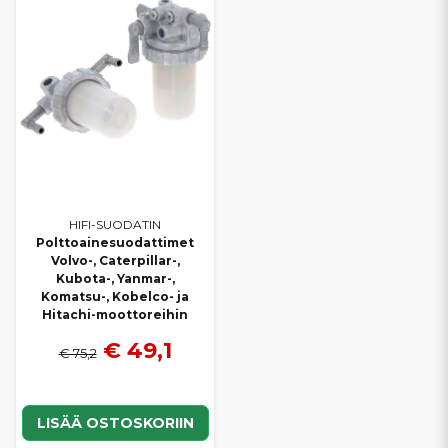
ON POLTTOAINESUODATTIMIA
B-SARJA
B03, B05, B08, B08-3, B12, B12-3
B14, B15, B15EX, B15-3, B15-3EX
B17, B17-2, B17-3
B18, B19
B22, B22-1, B22-2, B22-2A
B25V, B25V-1 (CE2F)
B27, B27-2, B27-2A
HIFI-SUODATIN
B30V
Polttoainesuodattimet
B37, B37-2, B37-2A, B37V
Volvo-, Caterpillar-,
Kubota-, Yanmar-,
B50, B50-2, B50-2A, B50-2B, B50V
Komatsu-, Kobelco- ja
VIO-SARJA
Hitachi-moottoreihin
Vio 10, Vio 10-2, Vio 10-2A (EP)
€ 49,1
€ 75,2
Vio 15, Vio 15-1, Vio 15-1EX, Vio 15-2, Vio 15-2A (EP)
Vio 17
Vio 20-2, Vio 20-3 (YCE), Vio 20-3 (CF1A)
LISÄÄ OSTOSKORIIN
Vio 25-3 (CG1A)