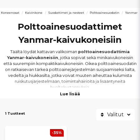
Koneenosat
Kaivinkone
Suodattimet ja nesteet
Polttoainesuodatin
Yanmar
Polttoainesuodattimet
Yanmar-kaivukoneisiin
Täältä löydät kattavan valikoiman
polttoainesuodattimia
Yanmar-kaivukoneisiin
, jotka sopivat sekä minikaivukoneisiin
että suurempiin kompaktikaivukoneisiin. Oikea polttoainesuodatin
on ratkaisevan tärkeä polttoainejärjestelmän suojaamiseksi lialta,
vedeltä ja hiukkasilta, jotka voivat muuten aiheuttaa kulumista
ruiskutusjärjestelmään, toimintahäiriöitä ja lisääntyneitä
huoltokustannuksia.
Lue lisää
Tarjoamme polttoainesuodattimia koko Yanmarin mallistoon –
pienistä Vio-koneista suurempiin B- ja SV-malleihin. Oikealla
1 Tuotteet
suodattimella saat puhdasta dieselpolttoainetta, tasaisen käynnin
Valitut
ja turvallisen toiminnan myös vaativissa olosuhteissa.
-35%
YANMAR-MALLIT, JOIHIN MEILLÄ