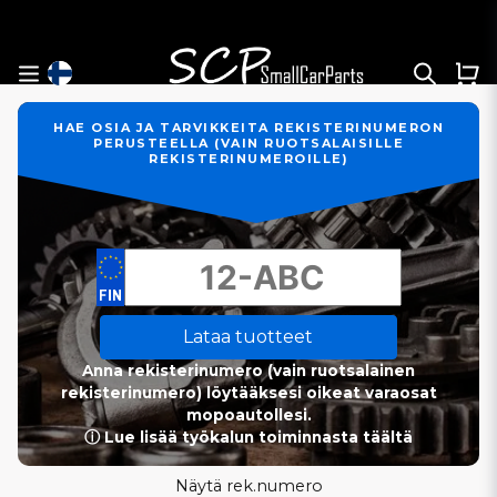
HAE OSIA JA TARVIKKEITA REKISTERINUMERON
PERUSTEELLA (VAIN RUOTSALAISILLE
REKISTERINUMEROILLE)
Lataa tuotteet
Anna rekisterinumero (vain ruotsalainen
rekisterinumero) löytääksesi oikeat varaosat
mopoautollesi.
ⓘ Lue lisää työkalun toiminnasta täältä
Näytä rek.numero