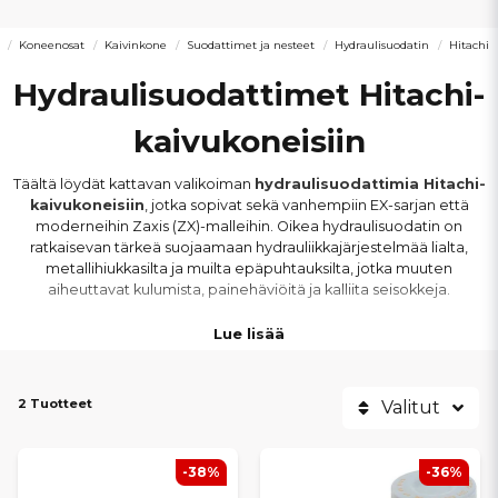
Koneenosat
Kaivinkone
Suodattimet ja nesteet
Hydraulisuodatin
Hitachi
Hydraulisuodattimet Hitachi-
kaivukoneisiin
Täältä löydät kattavan valikoiman
hydraulisuodattimia Hitachi-
kaivukoneisiin
, jotka sopivat sekä vanhempiin EX-sarjan että
moderneihin Zaxis (ZX)-malleihin. Oikea hydraulisuodatin on
ratkaisevan tärkeä suojaamaan hydrauliikkajärjestelmää lialta,
metallihiukkasilta ja muilta epäpuhtauksilta, jotka muuten
aiheuttavat kulumista, painehäviöitä ja kalliita seisokkeja.
Lue lisää
Tarjoamme
hydraulisuodattimia Hitachi-kaivukoneisiin
kaikissa kokoluokissa – minikaivukoneista suuriin rakennuskoneisiin.
Oikealla suodattimella varmistat pumppujen, venttiilien ja
2 Tuotteet
sylinterien optimaalisen toiminnan.
Valitut
HITACHI-MALLIT, JOIHIN MEILLÄ
-38%
-36%