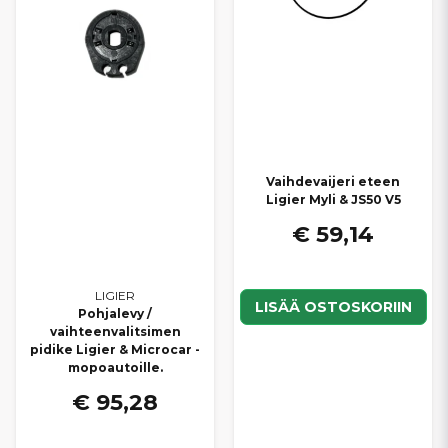
Vaihdevaijeri eteen
Ligier Myli & JS50 V5
€ 59,14
LIGIER
LISÄÄ OSTOSKORIIN
Pohjalevy /
vaihteenvalitsimen
pidike Ligier & Microcar -
mopoautoille.
€ 95,28