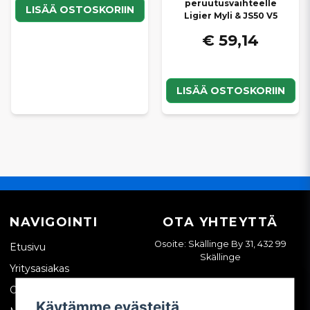
peruutusvaihteelle
LISÄÄ OSTOSKORIIN
Ligier Myli & JS50 V5
€ 59,14
LISÄÄ OSTOSKORIIN
NAVIGOINTI
OTA YHTEYTTÄ
Osoite: Skällinge By 31, 432 99
Etusivu
Skällinge
Yritysasiakas
Ota yhteyttä
Käytämme evästeitä