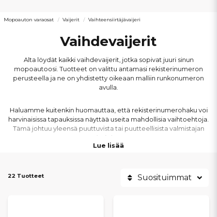
Mopoauton varaosat
Vaijerit
Vaihteensiirtäjävaijeri
Vaihdevaijerit
Alta löydät kaikki vaihdevaijerit, jotka sopivat juuri sinun
mopoautoosi. Tuotteet on valittu antamasi rekisterinumeron
perusteella ja ne on yhdistetty oikeaan malliin runkonumeron
avulla.
Haluamme kuitenkin huomauttaa, että rekisterinumerohaku voi
harvinaisissa tapauksissa näyttää useita mahdollisia vaihtoehtoja.
Tämä johtuu yleensä puuttuvista tai puutteellisista valmistajan
tiedoista.
Lue lisää
Epävarma siitä, mikä osa sopii?
Ota yhteyttä meihin, niin
varmistamme, että saat juuri oikean osan mopoautoosi.
22 Tuotteet
Suosituimmat