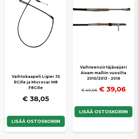
Vaihteensiirtäjävaijeri
Aixam-malliin vuosilta
Vaihtokaapeli Ligier JS
2010/2013 - 2016
RC:lle ja Microcar M8
€ 39,06
F8C:lle
€ 40,06
€ 38,05
LISÄÄ OSTOSKORIIN
LISÄÄ OSTOSKORIIN