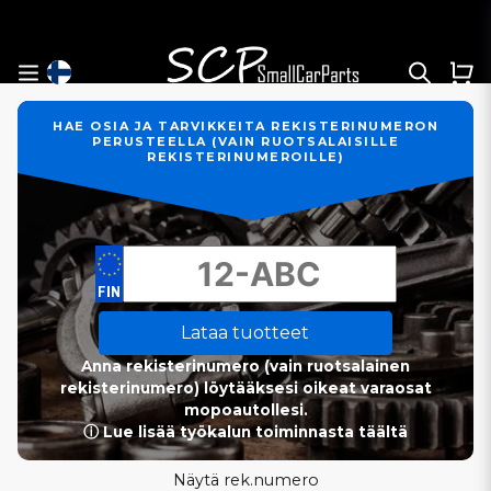
HAE OSIA JA TARVIKKEITA REKISTERINUMERON
PERUSTEELLA (VAIN RUOTSALAISILLE
REKISTERINUMEROILLE)
Lataa tuotteet
Anna rekisterinumero (vain ruotsalainen
rekisterinumero) löytääksesi oikeat varaosat
mopoautollesi.
ⓘ Lue lisää työkalun toiminnasta täältä
Näytä rek.numero