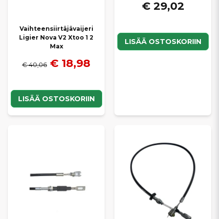
€ 29,02
Vaihteensiirtäjävaijeri
Ligier Nova V2 Xtoo 1 2
LISÄÄ OSTOSKORIIN
Max
€ 18,98
€ 40,06
LISÄÄ OSTOSKORIIN