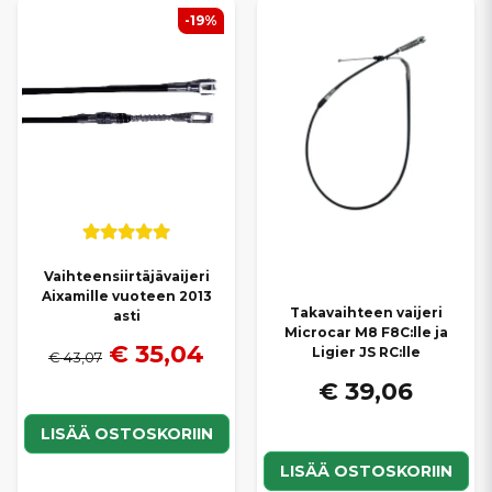
-19%
Vaihteensiirtäjävaijeri
Aixamille vuoteen 2013
Takavaihteen vaijeri
asti
Microcar M8 F8C:lle ja
€ 35,04
Ligier JS RC:lle
€ 43,07
€ 39,06
LISÄÄ OSTOSKORIIN
LISÄÄ OSTOSKORIIN