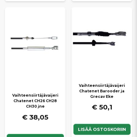
Vaihteensiirtäjävaijeri
Chatenet Barooder ja
Vaihteensiirtäjävaijeri
Grecav Eke
Chatenet CH26 CH28
€ 50,1
CH30 jne
€ 38,05
LISÄÄ OSTOSKORIIN