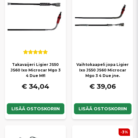
Takavaijeri Ligier JS50
Vaihtokaapeli jopa Ligier
JS60 Ixo Microcar Mgo 3
Ixo JS50 JS60 Microcar
4 Due Mfl
Mgo 3 4 Due jne.
€ 34,04
€ 39,06
LISÄÄ OSTOSKORIIN
LISÄÄ OSTOSKORIIN
-3%