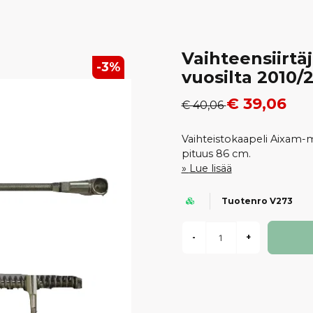
Vaihteensiirtäj
-
3
%
vuosilta 2010/2
€ 39,06
€ 40,06
Vaihteistokaapeli Aixam-m
pituus 86 cm.
Lue lisää
Tuotenro V273
-
+