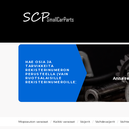
HAE OSIA JA
TARVIKKEITA
REKISTERINUMERON
PERUSTEELLA (VAIN
Anna re
RUOTSALAISILLE
REKISTERINUMEROILLE)
Mopoauton varaosat
Kaikki varaosat
Vaijerit
Vaihdevaijerit
Vaihte