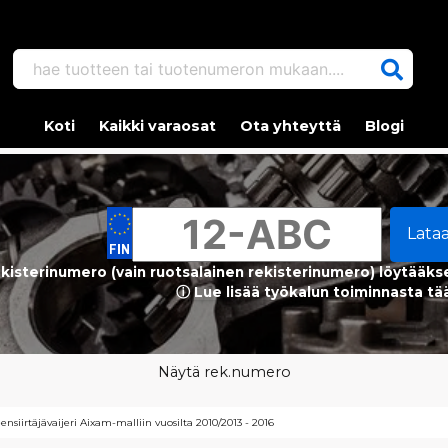
hae tuotteen tai tuotenumeron mukaan....
Koti
Kaikki varaosat
Ota yhteyttä
Blogi
Lata
kisterinumero (vain ruotsalainen rekisterinumero) löytääks
ⓘ Lue lisää työkalun toiminnasta tä
Näytä rek.numero
ensiirtäjävaijeri Aixam-malliin vuosilta 2010/2013 - 2016