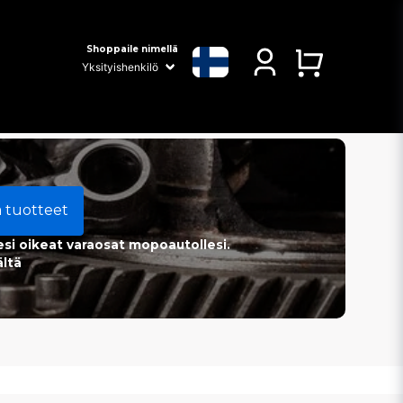
Shoppaile nimellä
a tuotteet
esi oikeat varaosat mopoautollesi.
ältä