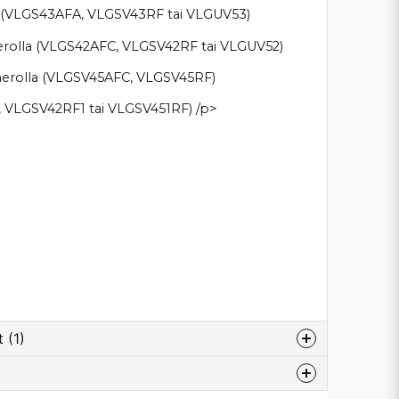
a (VLGS43AFA, VLGSV43RF tai VLGUV53)
erolla (VLGS42AFC, VLGSV42RF tai VLGUV52)
merolla (VLGSV45AFC, VLGSV45RF)
 VLGSV42RF1 tai VLGSV451RF) /p>
 (1)