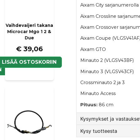
Aixam City sarjanumeroll
Aixam Crossline sarjanum
Vaihdevaijeri takana
Aixam Crossover sarjanu
Microcar Mgo 1 2 &
Due
Aixam Coupe (VLGSV41AF,
€ 39,06
Aixam GTO
Minauto 2 (VLGSV43BF)
LISÄÄ OSTOSKORIIN
N
Minauto 3 (VLGSV43CF)
Crossminauto 2 ja 3
Minauto Access
Pituus:
86 cm
Kysymykset ja vastaukset
Kysy tuotteesta
:nimi kysyi
1 vuosi sitten