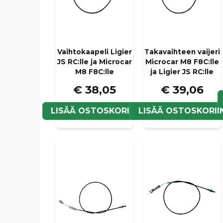
Vaihtokaapeli Ligier
Takavaihteen vaijeri
JS RC:lle ja Microcar
Microcar M8 F8C:lle
M8 F8C:lle
ja Ligier JS RC:lle
€ 38,05
€ 39,06
LISÄÄ OSTOSKORIIN
LISÄÄ OSTOSKORII