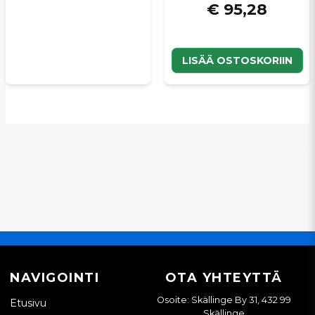
€ 95,28
LISÄÄ OSTOSKORIIN
NAVIGOINTI
OTA YHTEYTTÄ
Osoite: Skällinge By 31, 432 99
Etusivu
Skällinge