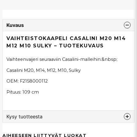
Kuvaus
VAIHTEISTOKAAPELI CASALINI M20 M14
M12 M10 SULKY – TUOTEKUVAUS
Vaihteenvaijeri seuraaviin Casalini-malleihin:&nbsp;
Casalini M20, M14, M12, M10, Sulky
OEM: F2158000112
Pituus: 109 cm
Kysy tuotteesta
question
Kysy meiltä tästä tuotteesta...
AIHEESEEN LIITTYVÄT LUOKAT