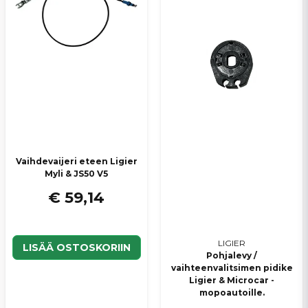
Vaihdevaijeri eteen Ligier
Myli & JS50 V5
€ 59,14
LIGIER
LISÄÄ OSTOSKORIIN
Pohjalevy /
vaihteenvalitsimen pidike
Ligier & Microcar -
mopoautoille.