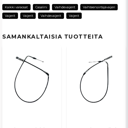
Kaikki varaosat
Casalini
Vaihdevaijerit
Vaihteensiirtäjävaijeri
Vaijerit
Vaijerit
Vaihdevaijerit
Vaijerit
name
Nimi
SAMANKALTAISIA ​​TUOTTEITA
email
Sähköpostiosoite
Kyllä, voit julkaista kysymykseni
Lähetä kysymys