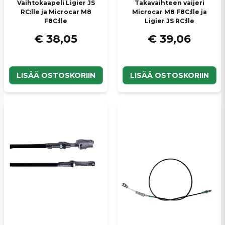
Vaihtokaapeli Ligier JS
Takavaihteen vaijeri
RC:lle ja Microcar M8
Microcar M8 F8C:lle ja
F8C:lle
Ligier JS RC:lle
€ 38,05
€ 39,06
LISÄÄ OSTOSKORIIN
LISÄÄ OSTOSKORIIN