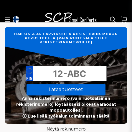
HAE OSIA JA TARVIKKEITA REKISTERINUMERON
PERUSTEELLA (VAIN RUOTSALAISILLE
REKISTERINUMEROILLE)
Lataa tuotteet
Anna rekisterinumero (vain ruotsalainen
rekisterinumero) löytääksesi oikeat varaosat
mopoautollesi.
ⓘ Lue lisää työkalun toiminnasta täältä
Näytä rek.numero