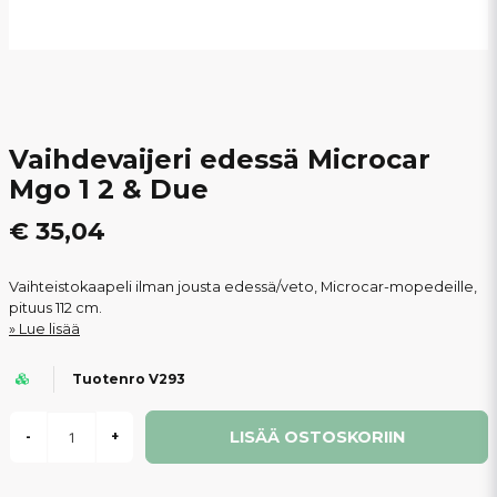
Vaihdevaijeri edessä Microcar
Mgo 1 2 & Due
€ 35,04
Vaihteistokaapeli ilman jousta edessä/veto, Microcar-mopedeille,
pituus 112 cm.
Lue lisää
Tuotenro V293
LISÄÄ OSTOSKORIIN
-
+