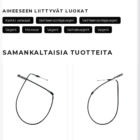
question
Kysy meiltä tästä tuotteesta...
AIHEESEEN LIITTYVÄT LUOKAT
Kaikki varaosat
Vaihteensiirtäjävaijeri
Vaihteensiirtäjävaijeri
Vaijerit
Microcar
Vaijerit
Vaihdevaijerit
Vaijerit
name
Nimi
SAMANKALTAISIA ​​TUOTTEITA
email
Sähköpostiosoite
Kyllä, voit julkaista kysymykseni