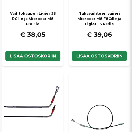
Lähetä kysymys
Vaihtokaapeli Ligier JS
Takavaihteen vaijeri
RC:lle ja Microcar M8
Microcar M8 F8C:lle ja
F8C:lle
Ligier JS RC:lle
€ 38,05
€ 39,06
LISÄÄ OSTOSKORIIN
LISÄÄ OSTOSKORIIN