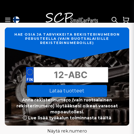
HAE OSIA JA TARVIKKEITA REKISTERINUMERON
PERUSTEELLA (VAIN RUOTSALAISILLE
REKISTERINUMEROILLE)
Lataa tuotteet
Anna rekisterinumero (vain ruotsalainen
rekisterinumero) löytääksesi oikeat varaosat
mopoautollesi.
ⓘ Lue lisää työkalun toiminnasta täältä
Näytä rek.numero