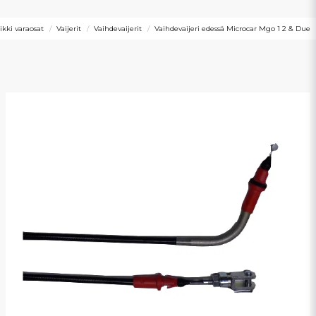
ikki varaosat
Vaijerit
Vaihdevaijerit
Vaihdevaijeri edessä Microcar Mgo 1 2 & Due