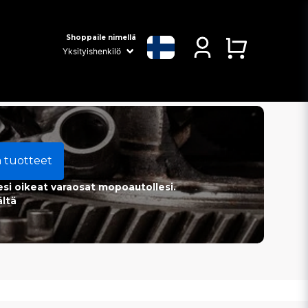
Shoppaile nimellä
a tuotteet
esi oikeat varaosat mopoautollesi.
ältä