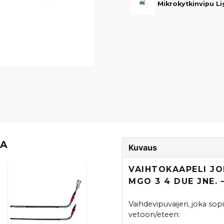
Mikrokytkinvipu Li
TA
Kuvaus
VAIHTOKAAPELI JO
MGO 3 4 DUE JNE.
Vaihdevipuvaijeri, joka sopii
vetoon/eteen: