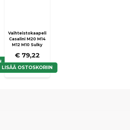
Hej!
name
Nimi
Yes, den ska passa er mo
vajrar, en "fram" och en 
Vaihteistokaapeli
Kyllä, voit julkaista k
Casalini M20 M14
M12 M10 Sulky
€ 79,22
N
LISÄÄ OSTOSKORIIN