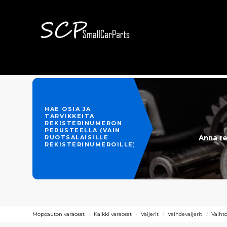
HAE OSIA JA
TARVIKKEITA
REKISTERINUMERON
PERUSTEELLA (VAIN
Anna re
RUOTSALAISILLE
REKISTERINUMEROILLE)
Mopoauton varaosat
Kaikki varaosat
Vaijerit
Vaihdevaijerit
Vaihto