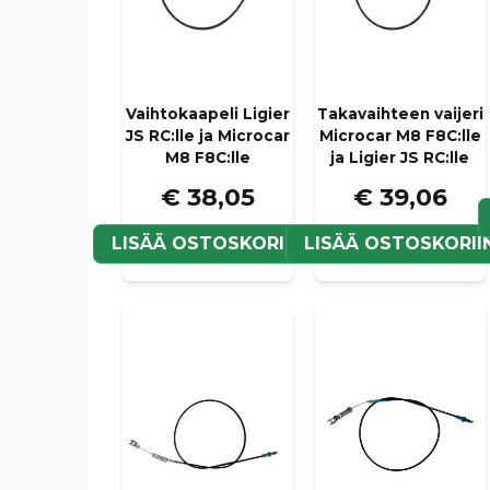
Vaihtokaapeli Ligier
Takavaihteen vaijeri
JS RC:lle ja Microcar
Microcar M8 F8C:lle
M8 F8C:lle
ja Ligier JS RC:lle
€ 38,05
€ 39,06
LISÄÄ OSTOSKORIIN
LISÄÄ OSTOSKORII