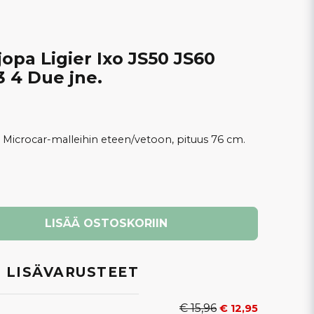
jopa Ligier Ixo JS50 JS60
 4 Due jne.
ja Microcar-malleihin eteen/vetoon, pituus 76 cm.
LISÄÄ OSTOSKORIIN
 LISÄVARUSTEET
€ 15,96
€ 12,95