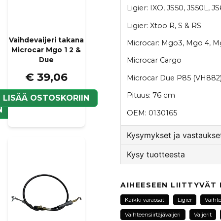
Ligier: IXO, JS50, JS50L, 
Ligier: Xtoo R, S & RS
Vaihdevaijeri takana
Microcar: Mgo3, Mgo 4, M
Microcar Mgo 1 2 &
Due
Microcar Cargo
€ 39,06
Microcar Due P85 (VH882) 
Pituus: 76 cm
LISÄÄ OSTOSKORIIN
N
OEM: 0130165
Kysymykset ja vastaukset
Kysy tuotteesta
:nimi kysyi
3 kuukautta si
question
Hej, Tänkte dubbelkolla 
Kysy meiltä tästä tuotte
AIHEESEEN LIITTYVÄT
Årsmodell 2015 Modell JS
därav min fråga. mvh B
Kaikki varaosat
Ligier
Vaihte
Vaihteensiirtäjävaijeri
Vaijerit
Kauppa vastasi