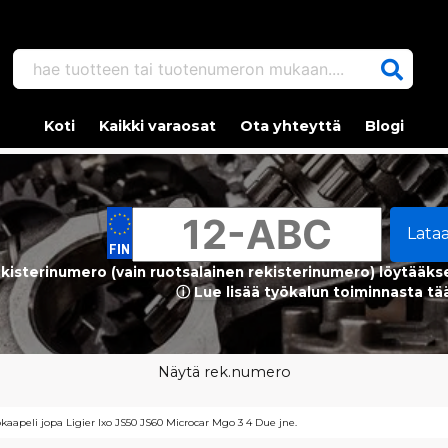
hae tuotteen tai tuotenumeron mukaan....
Koti
Kaikki varaosat
Ota yhteyttä
Blogi
Lata
kisterinumero (vain ruotsalainen rekisterinumero) löytääks
ⓘ Lue lisää työkalun toiminnasta tä
Näytä rek.numero
kaapeli jopa Ligier Ixo JS50 JS60 Microcar Mgo 3 4 Due jne.