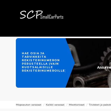
HAE OSIA JA
TARVIKKEITA
REKISTERINUMERON
PERUSTEELLA (VAIN
Anna re
RUOTSALAISILLE
REKISTERINUMEROILLE)
Mopoauton varaosat
Kaikki varaosat
Moottoriosat
Tiivisteet ja pako