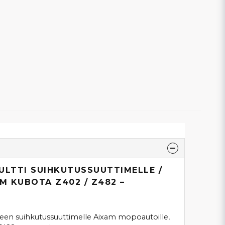
PULTTI SUIHKUTUSSUUTTIMELLE /
AM KUBOTA Z402 / Z482 –
aineen suihkutussuuttimelle Aixam mopoautoille,