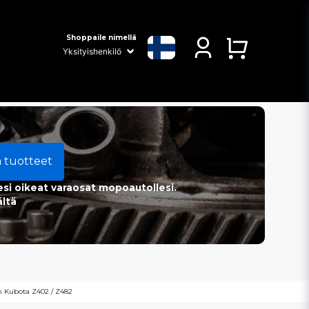
Shoppaile nimellä
a tuotteet
esi oikeat varaosat mopoautollesi.
ältä
xam Kubota Z402 / Z482