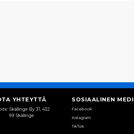
OTA YHTEYTTÄ
SOSIAALINEN MED
ite: Skällinge By 31, 432
Facebook
99 Skällinge
Instagram
TikTok