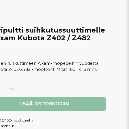
aripultti suihkutussuuttimelle
 Aixam Kubota Z402 / Z482
aineen ruiskuttimeen Aixam-mopedeihin vuodesta
bota Z402/Z482 -moottorit. Mitat 18x11x1,5 mm.
LISÄÄ OSTOSKORIIN
& Z482-moottoreihin
o asennus