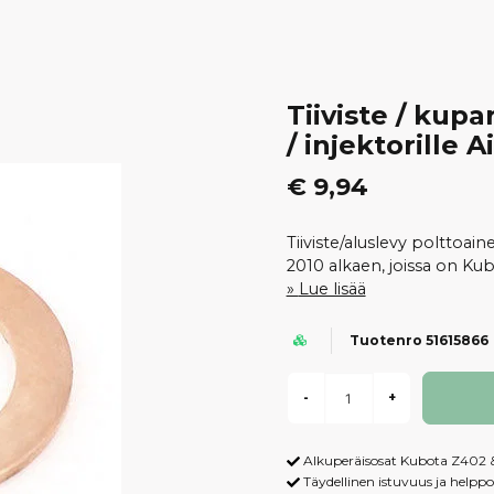
Tiiviste / kup
/ injektorille
€ 9,94
Tiiviste/aluslevy poltto
2010 alkaen, joissa on Ku
Lue lisää
Tuotenro 51615866
-
+
Alkuperäisosat Kubota Z402 
Täydellinen istuvuus ja helpp