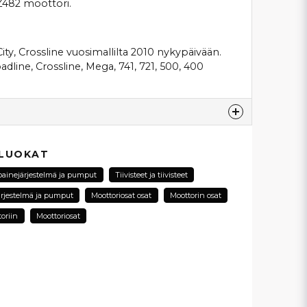
 Z482 moottori.
ty, Crossline vuosimallilta 2010 nykypäivään.
adline, Crossline, Mega, 741, 721, 500, 400
esta...
 LUOKAT
oainejärjestelmä ja pumput
Tiivisteet ja tiivisteet
ärjestelmä ja pumput
Moottoriosat osat
Moottorin osat
email
toriin
Moottoriosat
Sähköpostiosoite
ysymykseni