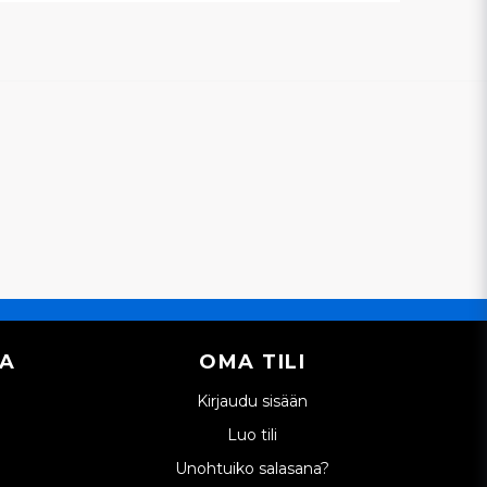
IA
OMA TILI
Kirjaudu sisään
Luo tili
Unohtuiko salasana?