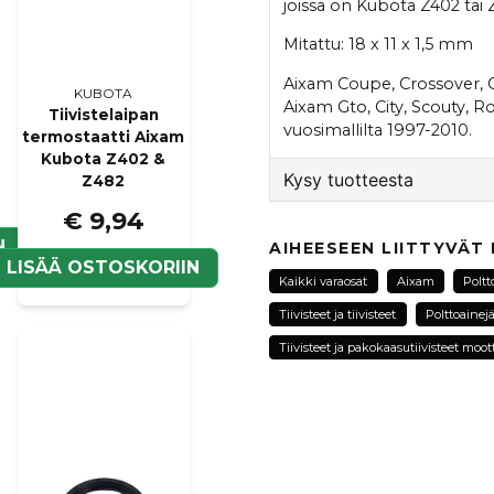
joissa on Kubota Z402 tai
Mitattu: 18 x 11 x 1,5 mm
Aixam Coupe, Crossover, Ci
KUBOTA
Aixam Gto, City, Scouty, Ro
Tiivistelaipan
vuosimallilta 1997-2010.
termostaatti Aixam
Kubota Z402 &
Kysy tuotteesta
Z482
€ 9,94
question
Kysy meiltä tästä tuotte
N
AIHEESEEN LIITTYVÄT
LISÄÄ OSTOSKORIIN
Kaikki varaosat
Aixam
Poltt
Tiivisteet ja tiivisteet
Polttoainej
name
Tiivisteet ja pakokaasutiivisteet moot
Nimi
Kyllä, voit julkaista k