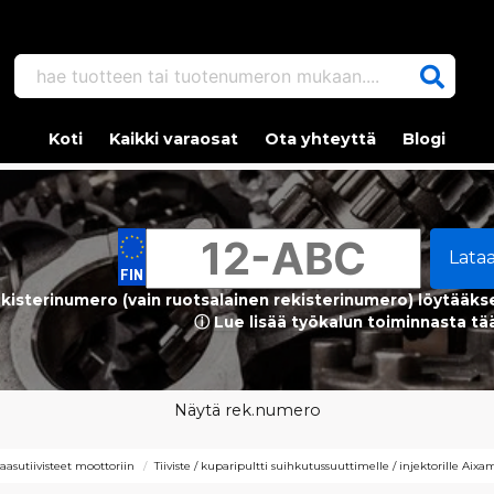
hae tuotteen tai tuotenumeron mukaan....
Koti
Kaikki varaosat
Ota yhteyttä
Blogi
Lata
kisterinumero (vain ruotsalainen rekisterinumero) löytääks
ⓘ Lue lisää työkalun toiminnasta tä
Näytä rek.numero
kaasutiivisteet moottoriin
Tiiviste / kuparipultti suihkutussuuttimelle / injektorille Ai