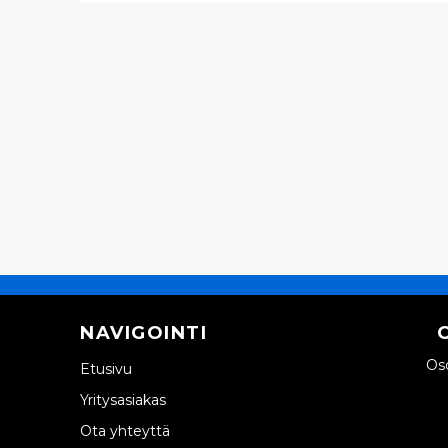
NAVIGOINTI
Oso
Etusivu
Yritysasiakas
Ota yhteyttä