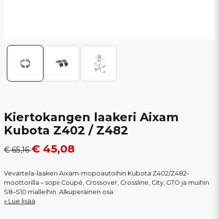
Kiertokangen laakeri Aixam
Kubota Z402 / Z482
€ 45,08
€ 65,16
Vevartela-laakeri Aixam-mopoautoihin Kubota Z402/Z482-
moottorilla – sopii Coupé, Crossover, Crossline, City, GTO ja muihin
S8–S10 malleihin. Alkuperäinen osa
Lue lisää