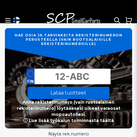
HAE OSIA JA TARVIKKEITA REKISTERINUMERON
PERUSTEELLA (VAIN RUOTSALAISILLE
REKISTERINUMEROILLE)
Lataa tuotteet
Anna rekisterinumero (vain ruotsalainen
rekisterinumero) löytääksesi oikeat varaosat
mopoautollesi.
ⓘ Lue lisää työkalun toiminnasta täältä
Näytä rek.numero