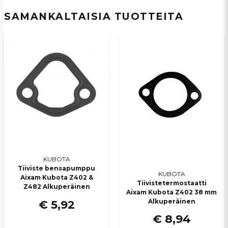
SAMANKALTAISIA ​​TUOTTEITA
email
Sähköpostiosoite
Kyllä, voit julkaista kysymykseni
KUBOTA
Lähetä kysymys
Tiiviste bensapumppu
KUBOTA
Aixam Kubota Z402 &
Tiivistetermostaatti
Z482 Alkuperäinen
Aixam Kubota Z402 38 mm
Alkuperäinen
€ 5,92
€ 8,94