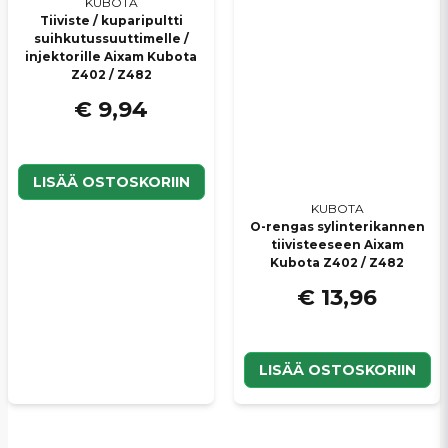
KUBOTA
Tiiviste / kuparipultti
suihkutussuuttimelle /
injektorille Aixam Kubota
Z402 / Z482
€ 9,94
LISÄÄ OSTOSKORIIN
KUBOTA
O-rengas sylinterikannen
tiivisteeseen Aixam
Kubota Z402 / Z482
€ 13,96
LISÄÄ OSTOSKORIIN