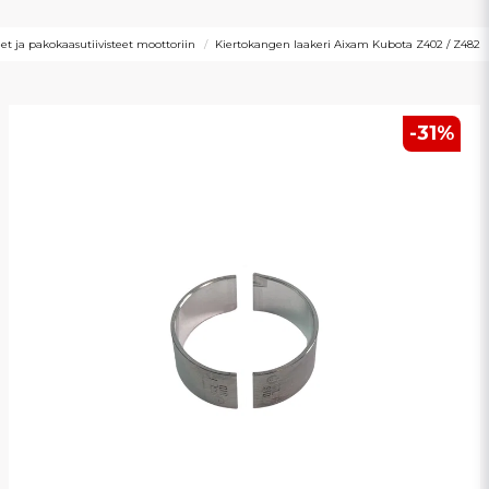
teet ja pakokaasutiivisteet moottoriin
Kiertokangen laakeri Aixam Kubota Z402 / Z482
-
31
%