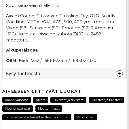
Sopii seuraaviin malleihin:
Aixam Coupe, Crossover, Crossline, City, GTO, Scouty,
Roadline, MEGA, A741, A721, 500, 400 ym. Impulsion-,
Vision (S8), Sensation (S9), Emotion (S9) & Ambition
(S10) -sarjoista, joissa on Kubota Z402- ja Z482-
moottorit.
Alkuperäisosa
OEM
: 168512232 / 15861-22314 / 16851-22320
Kysy tuotteesta
question
Kysy meiltä tästä tuotteesta...
AIHEESEEN LIITTYVÄT LUOKAT
Kaikki varaosat
Aixam
Tiivisteet ja tiivisteet
Tiivisteet ja tiivisteet
Moottoriosat osat
Moottorin osat
name
Tiivisteet ja pakokaasutiivisteet moottoriin
Moottoriosat
Nimi