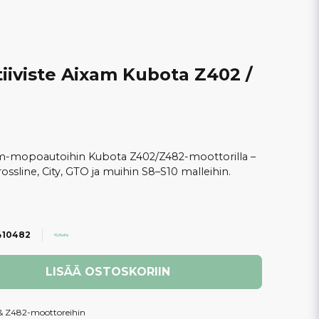
iiviste Aixam Kubota Z402 /
xam-mopoautoihin Kubota Z402/Z482-moottorilla –
ossline, City, GTO ja muihin S8–S10 malleihin.
410482
LISÄÄ OSTOSKORIIN
& Z482-moottoreihin