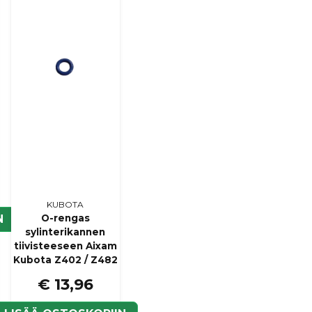
Kyllä, voit julkaista k
KUBOTA
O-rengas
N
sylinterikannen
tiivisteeseen Aixam
Kubota Z402 / Z482
€ 13,96