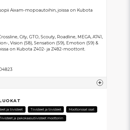
a sopii Aixam-mopoautoihin, joissa on Kubota
ossline, City, GTO, Scouty, Roadline, MEGA, A741,
on-, Vision (S8), Sensation (S9), Emotion (S9) &
 joissa on Kubota Z402- ja Z482-moottorit.
-04823
esta...
 LUOKAT
teet ja tiivisteet
Tiivisteet ja tiivisteet
Moottoriosat osat
Tiivisteet ja pakokaasutiivisteet moottoriin
email
Sähköpostiosoite