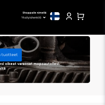
Shoppaile nimellä
a tuotteet
esi oikeat varaosat mopoautollesi.
ältä