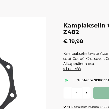
Kampiakselin t
Z482
€ 19,98
Kampiakselin tiiviste Ai
sopii Coupé, Crossover, Cr
Alkuperäinen osa.
Lue lisää
Tuotenro SCPK158
-
+
Alkuperäisosat Kubota Z402 