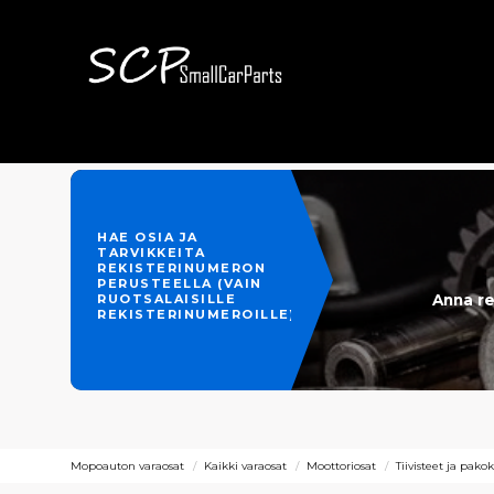
HAE OSIA JA
TARVIKKEITA
REKISTERINUMERON
PERUSTEELLA (VAIN
Anna re
RUOTSALAISILLE
REKISTERINUMEROILLE)
Mopoauton varaosat
Kaikki varaosat
Moottoriosat
Tiivisteet ja pako