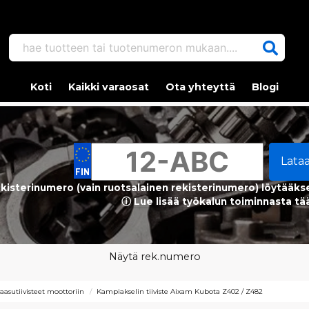
hae tuotteen tai tuotenumeron mukaan....
Koti
Kaikki varaosat
Ota yhteyttä
Blogi
Lata
kisterinumero (vain ruotsalainen rekisterinumero) löytääks
ⓘ Lue lisää työkalun toiminnasta tä
Näytä rek.numero
kaasutiivisteet moottoriin
Kampiakselin tiiviste Aixam Kubota Z402 / Z482