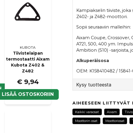
Kampiakselin tiiviste, jok
Z402- ja Z482-moottori.
Sopii seuraaviin malleihin:
Aixam Coupe, Crossover, Cr
A721, 500, 400 ym. Impulsi
KUBOTA
Ambition (S10) -sarjoista,
Tiivistelaipan
termostaatti Aixam
Alkuperäisosa
Kubota Z402 &
OEM: K158410482 / 15841
Z482
€ 9,94
Kysy tuotteesta
N
LISÄÄ OSTOSKORIIN
question
Kysy meiltä tästä tuotte
AIHEESEEN LIITTYVÄT
Kaikki varaosat
Aixam
Tiivis
Moottorin osat
Moottoriosat
name
Nimi