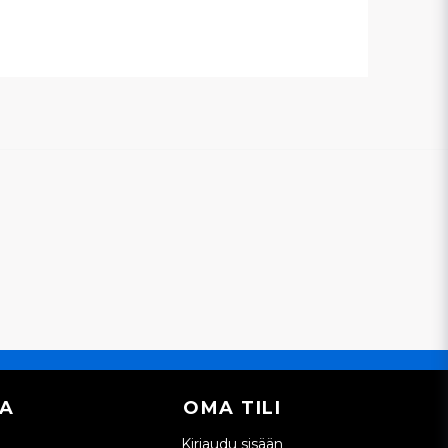
IA
OMA TILI
Kirjaudu sisään