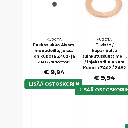
KUBOTA
KUBOTA
Pakkaslukko Aixam-
Tiiviste /
mopedeille, joissa
kuparipultti
on Kubota Z402- ja
suihkutussuuttimelle
Z482-moottori.
/ injektorille Aixam
Kubota Z402 / Z482
€ 9,94
€ 9,94
LISÄÄ OSTOSKORIIN
LISÄÄ OSTOSKORII