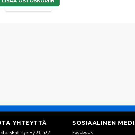
LISÄÄ OSTOSKORIIN
OTA YHTEYTTÄ
SOSIAALINEN MED
ite: Skällinge By 31, 432
Facebook