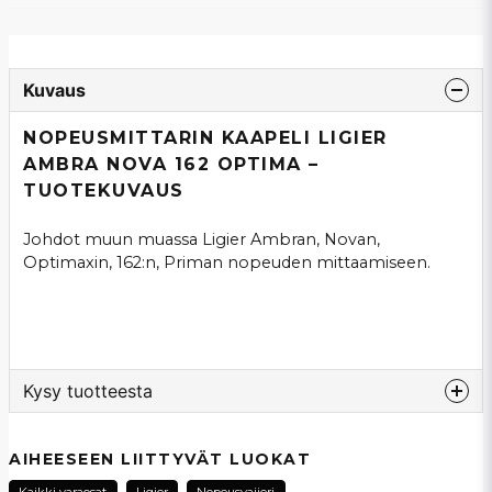
Kuvaus
NOPEUSMITTARIN KAAPELI LIGIER
AMBRA NOVA 162 OPTIMA –
TUOTEKUVAUS
Johdot muun muassa Ligier Ambran, Novan,
Optimaxin, 162:n, Priman nopeuden mittaamiseen.
Kysy tuotteesta
question
Kysy meiltä tästä tuotteesta...
AIHEESEEN LIITTYVÄT LUOKAT
Kaikki varaosat
Ligier
Nopeusvaijeri