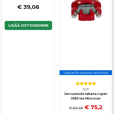
€ 39,06
LISÄÄ OSTOSKORIIN
Saatavilla useissa versioissa
SCP
Jarrusatula takana Ligier
JS50 Ixo Microcar
€ 75,2
€ 120,38