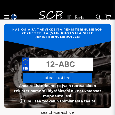
HAE OSIA JA TARVIKKEITA REKISTERINUMERON
PERUSTEELLA (VAIN RUOTSALAISILLE
REKISTERINUMEROILLE)
Lataa tuotteet
Anna rekisterinumero (vain ruotsalainen
rekisterinumero) löytääksesi oikeat varaosat
mopoautollesi.
ⓘ Lue lisää työkalun toiminnasta täältä
search-car-id.hide