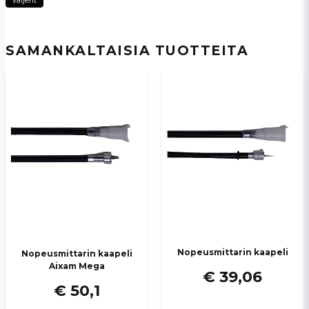
Vaijerit
Nimi
SAMANKALTAISIA ​​TUOTTEITA
email
Sähköpostiosoite
Kyllä, voit julkaista kysymykseni
Lähetä kysymys
Nopeusmittarin kaapeli
Nopeusmittarin kaapeli
Aixam Mega
€ 39,06
€ 50,1