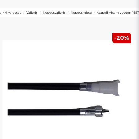
aikki varaosat
Vaijerit
Nopeusvaijerit
Nopeusmittarin kaapeli Aixam vuoden 1997
-
20
%