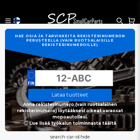
HAE OSIA JA TARVIKKEITA REKISTERINUMERON
PERUSTEELLA (VAIN RUOTSALAISILLE
REKISTERINUMEROILLE)
Lataa tuotteet
Anna rekisterinumero (vain ruotsalainen
rekisterinumero) löytääksesi oikeat varaosat
mopoautollesi.
ⓘ Lue lisää työkalun toiminnasta täältä
search-car-id.hide