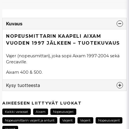
Kuvaus
NOPEUSMITTARIN KAAPELI AIXAM
VUODEN 1997 JÄLKEEN – TUOTEKUVAUS
Vajer (nopeusmittari), joka sopii Aixam 1997-2004 sekä
Grecaville.
Aixam 400 & 500.
Kysy tuotteesta
question
Kysy meiltä tästä tuotteesta...
AIHEESEEN LIITTYVÄT LUOKAT
Kaikki varaosat
Aixam
Nopeusvaijeri
Nopeusmittarin vaijerit ja anturit
Vaijerit
Vaijerit
Nopeusvaijerit
name