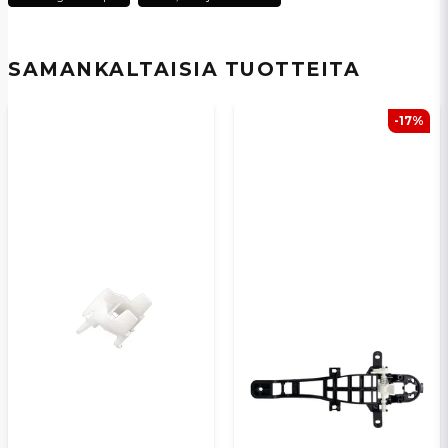
email
Sähköpostiosoite
SAMANKALTAISIA ​​TUOTTEITA
Kyllä, voit julkaista kysymykseni
-17%
Lähetä kysymys