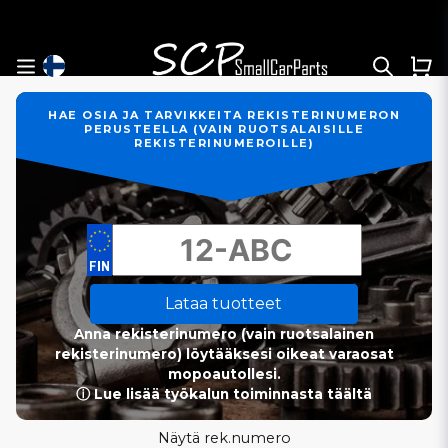
HAE OSIA JA TARVIKKEITA REKISTERINUMERON
PERUSTEELLA (VAIN RUOTSALAISILLE
REKISTERINUMEROILLE)
Lataa tuotteet
Anna rekisterinumero (vain ruotsalainen
rekisterinumero) löytääksesi oikeat varaosat
mopoautollesi.
ⓘ Lue lisää työkalun toiminnasta täältä
Näytä rek.numero