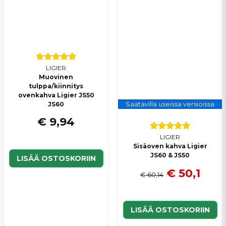
LIGIER
Muovinen
tulppa/kiinnitys
ovenkahva Ligier JS50
JS60
Saatavilla useissa versioissa
€ 9,94
LIGIER
Sisäoven kahva Ligier
JS60 & JS50
LISÄÄ OSTOSKORIIN
€ 50,1
€ 60,14
LISÄÄ OSTOSKORIIN