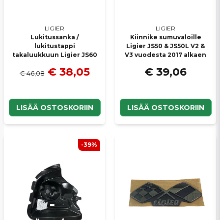
LIGIER
LIGIER
Lukitussanka /
Kiinnike sumuvaloille
lukitustappi
Ligier JS50 & JS50L V2 &
takaluukkuun Ligier JS60
V3 vuodesta 2017 alkaen
€ 38,05
€ 39,06
€ 46,08
LISÄÄ OSTOSKORIIN
LISÄÄ OSTOSKORIIN
-39%