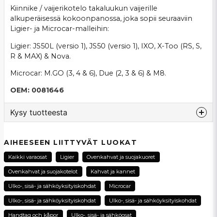
Kiinnike / vaijerikotelo takaluukun vaijerille
alkuperäisessä kokoonpanossa, joka sopii seuraaviin
Ligier- ja Microcar-malleihin:
Ligier: JS50L (versio 1), JS50 (versio 1), IXO, X-Too (RS, S,
R & MAX) & Nova.
Microcar: M.GO (3, 4 & 6), Due (2, 3 & 6) & M8.
OEM: 0081646
Kysy tuotteesta
question
Kysy meiltä tästä tuotteesta...
AIHEESEEN LIITTYVÄT LUOKAT
Kaikki varaosat
Ligier
Ovenkahvat ja suojakuoret
Ovenkahvat ja suojakotelot
Kahvat ja kannet
name
Ulko-, sisä- ja sähköyksityiskohdat
Microcar
Nimi
Ulko-, sisä- ja sähköyksityiskohdat
Ulko-, sisä- ja sähköyksityiskohdat
Handtag och kåpor
Ulko-, sisä- ja sähköosat