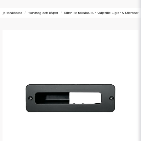
ä- ja sähköosat
Handtag och kåpor
Kiinnike takaluukun vaijerille Ligier & Microcar