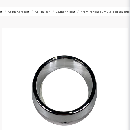
at
Kaikki varaosat
Kori ja lasit
Etukorin osat
Kromirengas sumuvalo oikea puoli