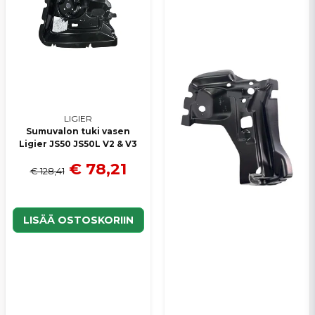
LIGIER
Sumuvalon tuki vasen
Ligier JS50 JS50L V2 & V3
€ 78,21
€ 128,41
LISÄÄ OSTOSKORIIN