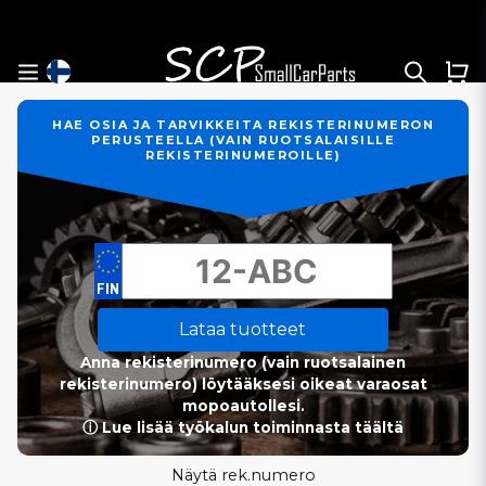
HAE OSIA JA TARVIKKEITA REKISTERINUMERON
PERUSTEELLA (VAIN RUOTSALAISILLE
REKISTERINUMEROILLE)
Lataa tuotteet
Anna rekisterinumero (vain ruotsalainen
rekisterinumero) löytääksesi oikeat varaosat
mopoautollesi.
ⓘ Lue lisää työkalun toiminnasta täältä
Näytä rek.numero