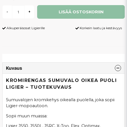
LISÄÄ OSTOSKORIIN
-
+
Alkuperäisosat Ligierille
Korkein laatu ja kestävyys
Kuvaus
KROMIRENGAS SUMUVALO OIKEA PUOLI
LIGIER – TUOTEKUVAUS
Sumuvalojen kromikehys oikealla puolella, joka sopii
Ligier-mopoautoon.
Sopii muun muassa:
Ligier JS50, JS50L, JSRC, X-Too, Flex, Optimax,