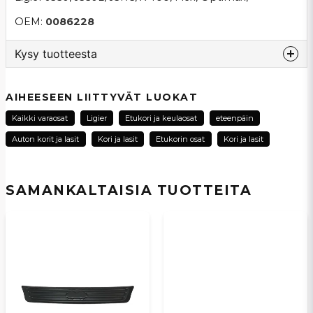
OEM:
0086228
Kysy tuotteesta
question
Kysy meiltä tästä tuotteesta...
AIHEESEEN LIITTYVÄT LUOKAT
Kaikki varaosat
Ligier
Etukori ja keulaosat
eteenpäin
Auton korit ja lasit
Kori ja lasit
Etukorin osat
Kori ja lasit
name
Nimi
SAMANKALTAISIA ​​TUOTTEITA
email
Sähköpostiosoite
Kyllä, voit julkaista kysymykseni