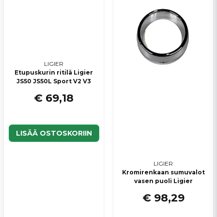
LIGIER
Lähetä kysymys
Etupuskurin ritilä Ligier
JS50 JS50L Sport V2 V3
€ 69,18
LISÄÄ OSTOSKORIIN
LIGIER
Kromirenkaan sumuvalot
vasen puoli Ligier
€ 98,29