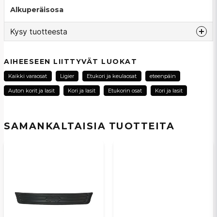
Alkuperäisosa
Kysy tuotteesta
question
Kysy meiltä tästä tuotteesta...
AIHEESEEN LIITTYVÄT LUOKAT
Kaikki varaosat
Ligier
Etukori ja keulaosat
eteenpäin
Auton korit ja lasit
Kori ja lasit
Etukorin osat
Kori ja lasit
name
Nimi
SAMANKALTAISIA ​​TUOTTEITA
email
Sähköpostiosoite
Kyllä, voit julkaista kysymykseni