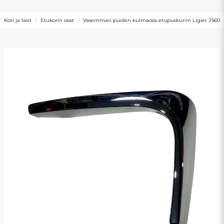
Kori ja lasit
Etukorin osat
Vasemman puolen kulmaosa etupuskuriin Ligier JS60