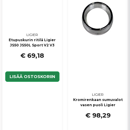
LIGIER
Lähetä kysymys
Etupuskurin ritilä Ligier
JS50 JS50L Sport V2 V3
€ 69,18
LISÄÄ OSTOSKORIIN
LIGIER
Kromirenkaan sumuvalot
vasen puoli Ligier
€ 98,29