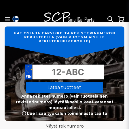
HAE OSIA JA TARVIKKEITA REKISTERINUMERON
PERUSTEELLA (VAIN RUOTSALAISILLE
REKISTERINUMEROILLE)
Lataa tuotteet
Anna rekisterinumero (vain ruotsalainen
rekisterinumero) löytääksesi oikeat varaosat
mopoautollesi.
ⓘ Lue lisää työkalun toiminnasta täältä
Näytä rek.numero