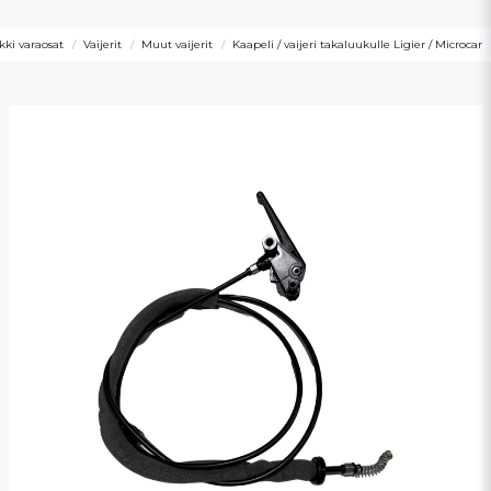
kki varaosat
Vaijerit
Muut vaijerit
Kaapeli / vaijeri takaluukulle Ligier / Microcar