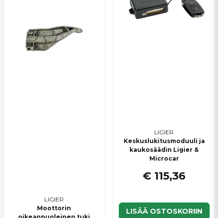
LIGIER
Keskuslukitusmoduuli ja
kaukosäädin Ligier &
Microcar
€ 115,36
LIGIER
Moottorin
LISÄÄ OSTOSKORIIN
oikeanpuoleinen tuki