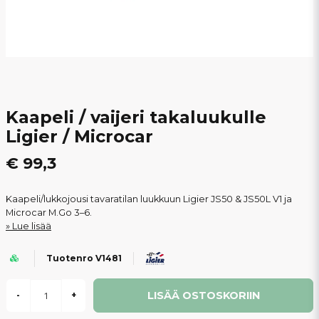
Kaapeli / vaijeri takaluukulle
Ligier / Microcar
€ 99,3
Kaapeli/lukkojousi tavaratilan luukkuun Ligier JS50 & JS50L V1 ja
Microcar M.Go 3–6.
Lue lisää
Tuotenro V1481
LISÄÄ OSTOSKORIIN
-
+