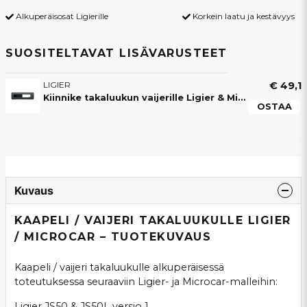
Alkuperäisosat Ligierille
Korkein laatu ja kestävyys
SUOSITELTAVAT LISÄVARUSTEET
LIGIER
€ 49,1
Kiinnike takaluukun vaijerille Ligier & Microcar
OSTAA
Kuvaus
KAAPELI / VAIJERI TAKALUUKULLE LIGIER
/ MICROCAR – TUOTEKUVAUS
Kaapeli / vaijeri takaluukulle alkuperäisessä
toteutuksessa seuraaviin Ligier- ja Microcar-malleihin:
Ligier JS50 & JS50L versio 1