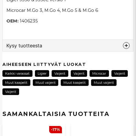
Microcar M.Go 3, M.Go 4, M.Go 5 & M.Go 6
OEM:
1406235
Kysy tuotteesta
question
Kysy meiltä tästä tuotteesta...
AIHEESEEN LIITTYVÄT LUOKAT
Kaikki varaosat
Ligier
Vaijerit
Vaijerit
Microcar
Vaijerit
Muut kaapelit
Muut vaijerit
Muut kaapelit
Muut vaijerit
name
Vaijerit
Nimi
SAMANKALTAISIA ​​TUOTTEITA
email
Sähköpostiosoite
-17%