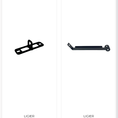
Kyllä, voit julkaista kysymykseni
Lähetä kysymys
LIGIER
LIGIER