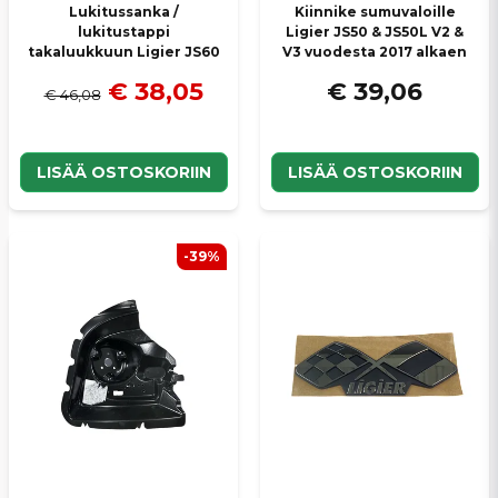
Lukitussanka /
Kiinnike sumuvaloille
lukitustappi
Ligier JS50 & JS50L V2 &
takaluukkuun Ligier JS60
V3 vuodesta 2017 alkaen
€ 38,05
€ 39,06
€ 46,08
LISÄÄ OSTOSKORIIN
LISÄÄ OSTOSKORIIN
-39%