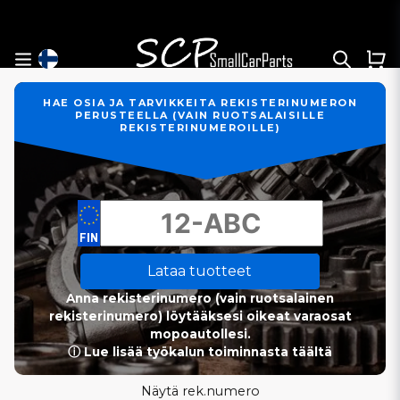
HAE OSIA JA TARVIKKEITA REKISTERINUMERON
PERUSTEELLA (VAIN RUOTSALAISILLE
REKISTERINUMEROILLE)
Lataa tuotteet
Anna rekisterinumero (vain ruotsalainen
rekisterinumero) löytääksesi oikeat varaosat
mopoautollesi.
ⓘ Lue lisää työkalun toiminnasta täältä
Näytä rek.numero