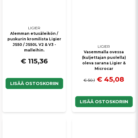
LIGIER
Alemman etusäleikön /
puskurin kromilista Ligier
JS50 / JS50L V2 & V3 -
LIGIER
malleihin.
Vasemmalla ovessa
(kuljettajan puolella)
€ 115,36
oleva sarana Ligier &
Microcar
€ 45,08
€ 50,1
LISÄÄ OSTOSKORIIN
LISÄÄ OSTOSKORIIN