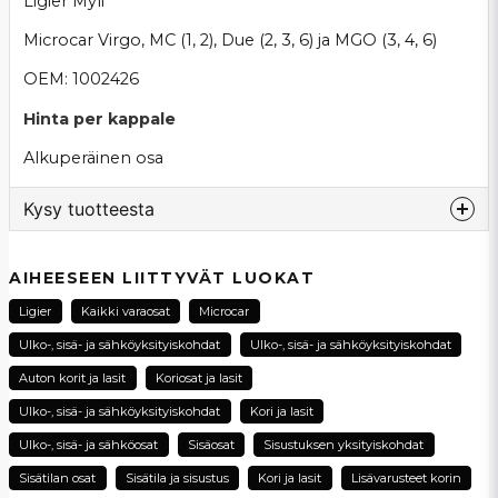
Ligier Myli
Microcar Virgo, MC (1, 2), Due (2, 3, 6) ja MGO (3, 4, 6)
OEM: 1002426
Hinta per kappale
Alkuperäinen osa
Kysy tuotteesta
question
Kysy meiltä tästä tuotteesta...
AIHEESEEN LIITTYVÄT LUOKAT
Ligier
Kaikki varaosat
Microcar
Ulko-, sisä- ja sähköyksityiskohdat
Ulko-, sisä- ja sähköyksityiskohdat
name
Auton korit ja lasit
Koriosat ja lasit
Nimi
Ulko-, sisä- ja sähköyksityiskohdat
Kori ja lasit
Ulko-, sisä- ja sähköosat
Sisäosat
Sisustuksen yksityiskohdat
email
Sähköpostiosoite
Sisätilan osat
Sisätila ja sisustus
Kori ja lasit
Lisävarusteet korin