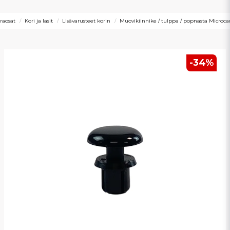
raosat
Kori ja lasit
Lisävarusteet korin
Muovikiinnike / tulppa / popnasta Microcar
-
34
%