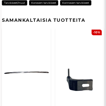
Tarvikkeet/muut
Koriosien tarvikkeet
Korinosien tarvikkeet
Kyllä, voit julkaista kysymykseni
SAMANKALTAISIA ​​TUOTTEITA
-10%
Lähetä kysymys