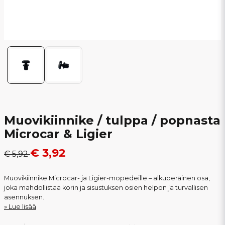
Muovikiinnike / tulppa / popnasta
Microcar & Ligier
€ 3,92
€ 5,92
Muovikiinnike Microcar- ja Ligier-mopedeille – alkuperäinen osa,
joka mahdollistaa korin ja sisustuksen osien helpon ja turvallisen
asennuksen.
Lue lisää