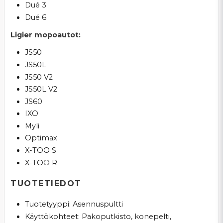
Dué 3
Dué 6
Ligier mopoautot:
JS50
JS50L
JS50 V2
JS50L V2
JS60
IXO
Myli
Optimax
X-TOO S
X-TOO R
TUOTETIEDOT
Tuotetyyppi: Asennuspultti
Käyttökohteet: Pakoputkisto, konepelti,