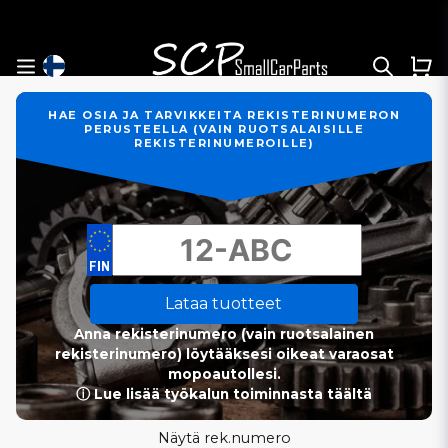
HAE OSIA JA TARVIKKEITA REKISTERINUMERON
PERUSTEELLA (VAIN RUOTSALAISILLE
REKISTERINUMEROILLE)
Lataa tuotteet
Anna rekisterinumero (vain ruotsalainen
rekisterinumero) löytääksesi oikeat varaosat
mopoautollesi.
ⓘ Lue lisää työkalun toiminnasta täältä
Näytä rek.numero