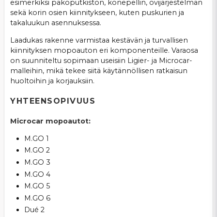
esimerkiksi pakoputkiston, konepellin, ovijärjestelmän
sekä korin osien kiinnitykseen, kuten puskurien ja
takaluukun asennuksessa.
Laadukas rakenne varmistaa kestävän ja turvallisen
kiinnityksen mopoauton eri komponenteille. Varaosa
on suunniteltu sopimaan useisiin Ligier- ja Microcar-
malleihin, mikä tekee siitä käytännöllisen ratkaisun
huoltoihin ja korjauksiin.
YHTEENSOPIVUUS
Microcar mopoautot:
M.GO 1
M.GO 2
M.GO 3
M.GO 4
M.GO 5
M.GO 6
Dué 2