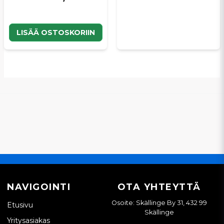
LISÄÄ OSTOSKORIIN
NAVIGOINTI
OTA YHTEYTTÄ
Osoite: Skällinge By 31, 432 99
Etusivu
Skällinge
Yritysasiakas