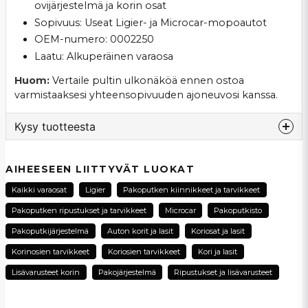
ovijärjestelmä ja korin osat
Sopivuus: Useat Ligier- ja Microcar-mopoautot
OEM-numero: 0002250
Laatu: Alkuperäinen varaosa
Huom:
Vertaile pultin ulkonäköä ennen ostoa
varmistaaksesi yhteensopivuuden ajoneuvosi kanssa.
Kysy tuotteesta
question
Kysy meiltä tästä tuotteesta...
AIHEESEEN LIITTYVÄT LUOKAT
Kaikki varaosat
Ligier
Pakoputken kiinnikkeet ja tarvikkeet
Pakoputken ripustukset ja tarvikkeet
Microcar
Pakoputkisto
name
Pakoputkijärjestelmä
Auton korit ja lasit
Koriosat ja lasit
Nimi
Korinosien tarvikkeet
Koriosien tarvikkeet
Kori ja lasit
Lisävarusteet korin
Pakojärjestelmä
Ripustukset ja lisävarusteet
email
Sähköpostiosoite