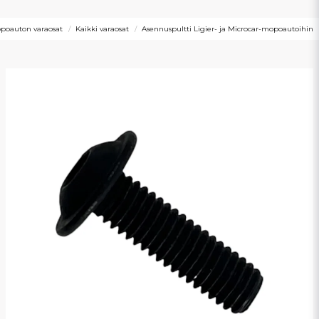
poauton varaosat
Kaikki varaosat
Asennuspultti Ligier- ja Microcar-mopoautoihin