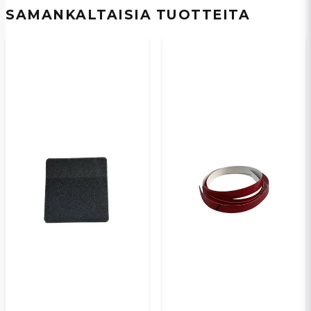
SAMANKALTAISIA ​​TUOTTEITA
Kyllä, voit julkaista kysymykseni
Lähetä kysymys