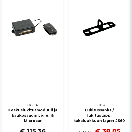
LIGIER
LIGIER
Keskuslukitusmoduuli ja
Lukitussanka /
kaukosäädin Ligier &
lukitustappi
Microcar
takaluukkuun Ligier JS60
€ 115,36
€ 38,05
€ 46,08