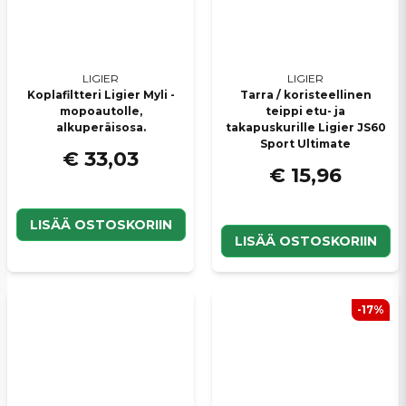
LIGIER
LIGIER
Koplafiltteri Ligier Myli -
Tarra / koristeellinen
mopoautolle,
teippi etu- ja
alkuperäisosa.
takapuskurille Ligier JS60
Sport Ultimate
€ 33,03
€ 15,96
LISÄÄ OSTOSKORIIN
LISÄÄ OSTOSKORIIN
-17%