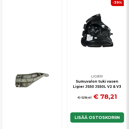
-39%
LIGIER
Sumuvalon tuki vasen
Ligier JS50 JS50L V2 & V3
€ 78,21
€ 128,41
LISÄÄ OSTOSKORIIN