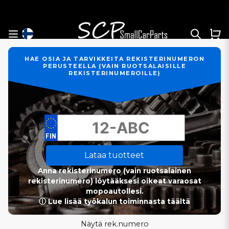
HAE OSIA JA TARVIKKEITA REKISTERINUMERON
PERUSTEELLA (VAIN RUOTSALAISILLE
REKISTERINUMEROILLE)
Lataa tuotteet
Anna rekisterinumero (vain ruotsalainen
rekisterinumero) löytääksesi oikeat varaosat
mopoautollesi.
ⓘ Lue lisää työkalun toiminnasta täältä
Näytä rek.numero