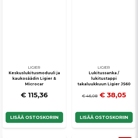
LIGIER
LIGIER
Keskuslukitusmoduuli ja
Lukitussanka /
kaukosäädin Ligier &
lukitustappi
Microcar
takaluukkuun Ligier JS60
€ 115,36
€ 38,05
€ 46,08
LISÄÄ OSTOSKORIIN
LISÄÄ OSTOSKORIIN