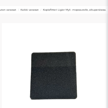
ton varaosat
Kaikki varaosat
Koplafiltteri Ligier Myli -mopoautolle, alkuperäisosa.